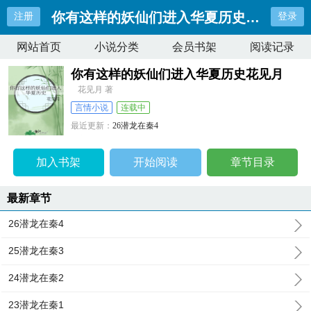
你有这样的妖仙们进入华夏历史花见月
注册
登录
网站首页
小说分类
会员书架
阅读记录
你有这样的妖仙们进入华夏历史花见月
花见月 著
言情小说
连载中
最近更新：
26潜龙在秦4
更新时间：
2026-04-10 02:07:58
加入书架
开始阅读
章节目录
最新章节
26潜龙在秦4
25潜龙在秦3
24潜龙在秦2
23潜龙在秦1