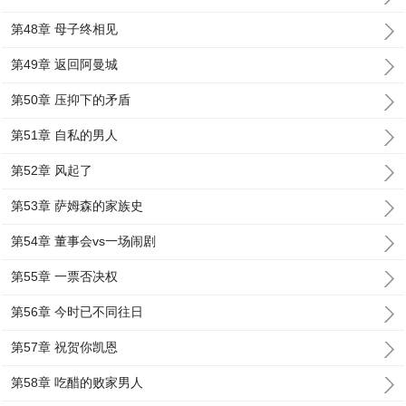
第48章 母子终相见
第49章 返回阿曼城
第50章 压抑下的矛盾
第51章 自私的男人
第52章 风起了
第53章 萨姆森的家族史
第54章 董事会vs一场闹剧
第55章 一票否决权
第56章 今时已不同往日
第57章 祝贺你凯恩
第58章 吃醋的败家男人