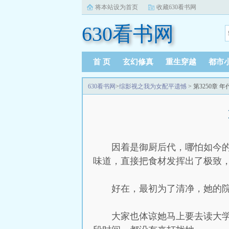
将本站设为首页
收藏630看书网
630看书网
首 页
玄幻修真
重生穿越
都市
630看书网
>
综影视之我为女配平遗憾
> 第3250章
因着是御厨后代，哪怕如今
味道，直接把食材发挥出了极致
好在，最初为了清净，她的
大家也体谅她马上要去读大