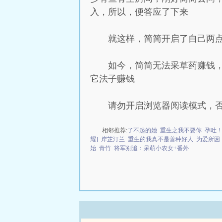
入，所以，便答应了下来
就这样，简简开启了自己两
如今，简简无法采草药赚钱
它法子赚钱
请勿开启浏览器阅读模式，
相邻推荐:
了不起的她
重生之我不要你
孕吐
耀]
岸芷汀兰
重生的我真不是善种好人
为爱所困
始
青竹
将军别追：呆萌小农女+番外