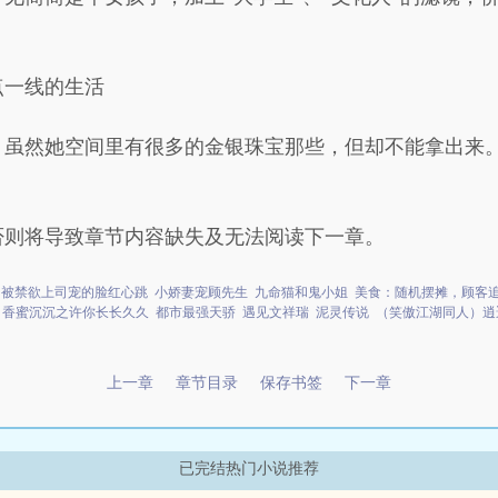
点一线的生活
，虽然她空间里有很多的金银珠宝那些，但却不能拿出来
否则将导致章节内容缺失及无法阅读下一章。
！被禁欲上司宠的脸红心跳
小娇妻宠顾先生
九命猫和鬼小姐
美食：随机摆摊，顾客
香蜜沉沉之许你长长久久
都市最强天骄
遇见文祥瑞
泥灵传说
（笑傲江湖同人）逍
上一章
章节目录
保存书签
下一章
已完结热门小说推荐