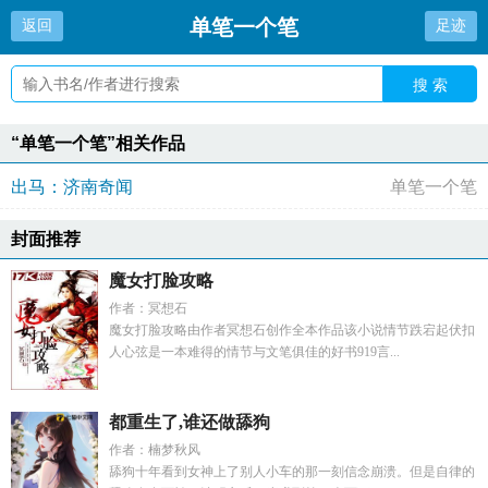
单笔一个笔
返回
足迹
搜 索
“单笔一个笔”相关作品
出马：济南奇闻
单笔一个笔
封面推荐
魔女打脸攻略
作者：冥想石
魔女打脸攻略由作者冥想石创作全本作品该小说情节跌宕起伏扣
人心弦是一本难得的情节与文笔俱佳的好书919言...
都重生了,谁还做舔狗
作者：楠梦秋风
舔狗十年看到女神上了别人小车的那一刻信念崩溃。但是自律的