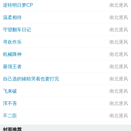
逆转明日梦CP
南北逐风
温柔相待
南北逐风
守望翻车日记
南北逐风
寻欢作乐
南北逐风
机械降神
南北逐风
最强王者
南北逐风
自己选的辅助哭着也要打完
南北逐风
飞来破
南北逐风
浑不吝
南北逐风
不二臣
南北逐风
封面推荐