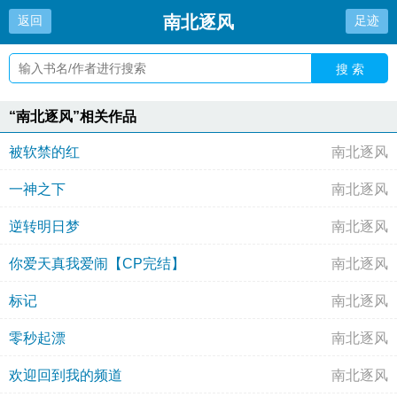
南北逐风
返回
足迹
搜 索
“南北逐风”相关作品
被软禁的红
南北逐风
一神之下
南北逐风
逆转明日梦
南北逐风
你爱天真我爱闹【CP完结】
南北逐风
标记
南北逐风
零秒起漂
南北逐风
欢迎回到我的频道
南北逐风