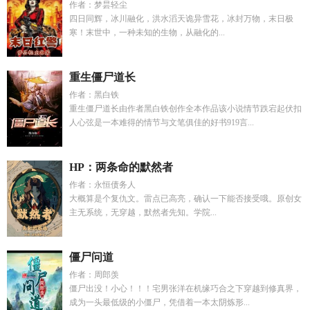
作者：梦昙轻尘
四日同辉，冰川融化，洪水滔天诡异雪花，冰封万物，末日极
寒！末世中，一种未知的生物，从融化的...
重生僵尸道长
作者：黑白铁
重生僵尸道长由作者黑白铁创作全本作品该小说情节跌宕起伏扣
人心弦是一本难得的情节与文笔俱佳的好书919言...
HP：两条命的默然者
作者：永恒债务人
大概算是个复仇文。雷点已高亮，确认一下能否接受哦。原创女
主无系统，无穿越，默然者先知。学院...
僵尸问道
作者：周郎羡
僵尸出没！小心！！！宅男张洋在机缘巧合之下穿越到修真界，
成为一头最低级的小僵尸，凭借着一本太阴炼形...