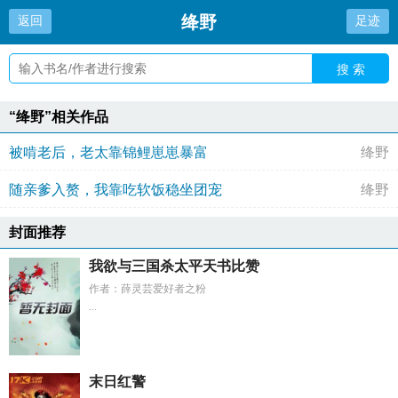
绛野
返回
足迹
搜 索
“绛野”相关作品
被啃老后，老太靠锦鲤崽崽暴富
绛野
随亲爹入赘，我靠吃软饭稳坐团宠
绛野
封面推荐
我欲与三国杀太平天书比赞
作者：薛灵芸爱好者之粉
...
末日红警