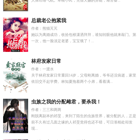
人体经络气机。草根小民，凭借天赐的异能，艰苦奋...
总裁老公抱紧我
作者：熊猫芃芃
她以为离婚成功，收拾包袱潇洒拜拜，谁知转眼他就来敲门。第
一次，他一脸淡定老婆，宝宝饿了！...
林府发家日常
作者：一渡水
关于林府发家日常重回14岁，父母刚离婚，爷爷还没病逝，家里
依旧交不起学费。林知夏拖着两个小弟，看着满...
虫族之我的分配雌君，要杀我！
作者：三三和两两
刚脱离副本的祁旻，来到了陌生的虫族世界，被分配的人，正是
前不久有过几面之缘的人祁旻觉得也还不错，可日渐相处却发
现...