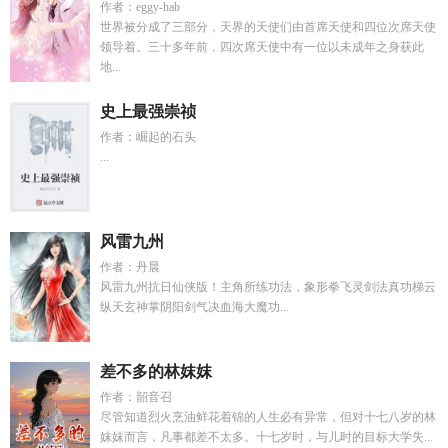
作者：eggy-hab
世界被分成了三部分，天界的天使们由首席天使和四位次席天使
领导着。三十多年前，四次席天使中有一位以未成年之身获此
地...
史上最强崇祯
作者：崛起的石头
...
风雷九州
作者：丹晨
风雷九州抗日仙侠版！主角所练功法，象形拳飞灵剑法真功梯云
纵天玄神掌阴阳剑气决血海大魔功...
差不多的林妺妺
作者：韶音召
尽管知道烈火烹油鲜花着锦的人生必有异常，但对十七八岁的林
妺妺而言，凡事都差不太多。十七岁时，与儿时的目标大学失...