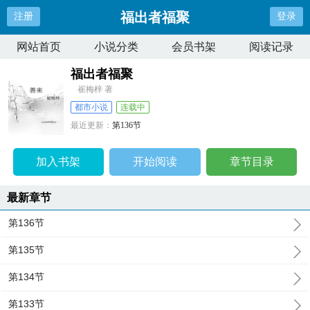
福出者福聚
注册
登录
网站首页
小说分类
会员书架
阅读记录
福出者福聚
崔梅梓 著
都市小说
连载中
最近更新：
第136节
更新时间：
2026-04-08 14:03:00
加入书架
开始阅读
章节目录
最新章节
第136节
第135节
第134节
第133节