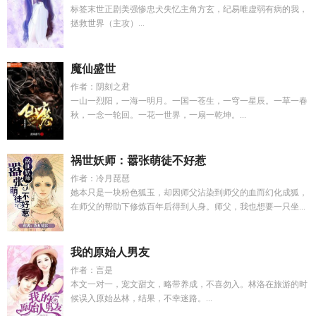
标签末世正剧美强惨忠犬失忆主角方玄，纪易唯虚弱有病的我，
拯救世界（主攻）...
魔仙盛世
作者：阴刻之君
一山一烈阳，一海一明月。一国一苍生，一穹一星辰。一草一春
秋，一念一轮回。一花一世界，一扇一乾坤。...
祸世妖师：嚣张萌徒不好惹
作者：冷月琵琶
她本只是一块粉色狐玉，却因师父沾染到师父的血而幻化成狐，
在师父的帮助下修炼百年后得到人身。师父，我也想要一只坐...
我的原始人男友
作者：言是
本文一对一，宠文甜文，略带养成，不喜勿入。林洛在旅游的时
候误入原始丛林，结果，不幸迷路。...