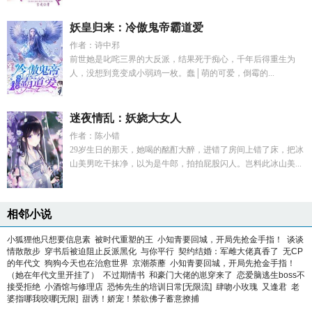
妖皇归来：冷傲鬼帝霸道爱
作者：诗中邪
前世她是叱咤三界的大反派，结果死于痴心，千年后得重生为
人，没想到竟变成小弱鸡一枚。蠢│萌的可爱，倒霉的...
迷夜情乱：妖娆大女人
作者：陈小错
29岁生日的那天，她喝的酩酊大醉，进错了房间上错了床，把冰
山美男吃干抹净，以为是牛郎，拍拍屁股闪人。岂料此冰山美...
相邻小说
小狐狸他只想要信息素
被时代重塑的王
小知青要回城，开局先抢金手指！
谈谈
情散散步
穿书后被迫阻止反派黑化
与你平行
契约结婚：军雌大佬真香了
无CP
的年代文
狗狗今天也在治愈世界
京潮荼蘼
小知青要回城，开局先抢金手指！
（她在年代文里开挂了）
不过期情书
和豪门大佬的崽穿来了
恋爱脑逃生boss不
接受拒绝
小酒馆与修理店
恐怖先生的培训日常[无限流]
肆吻小玫瑰
又逢君
老
婆指哪我咬哪[无限]
甜诱！娇宠！禁欲佛子蓄意撩捕