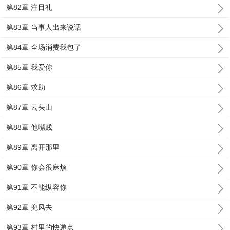
第82章 注目礼
第83章 当事人出来说话
第84章 全场消费我包了
第85章 我爱你
第86章 求助
第87章 云头山
第88章 他嘴贱
第89章 离开那里
第90章 你会很麻烦
第91章 不能纵容你
第92章 兜风去
第93章 村里的快递点