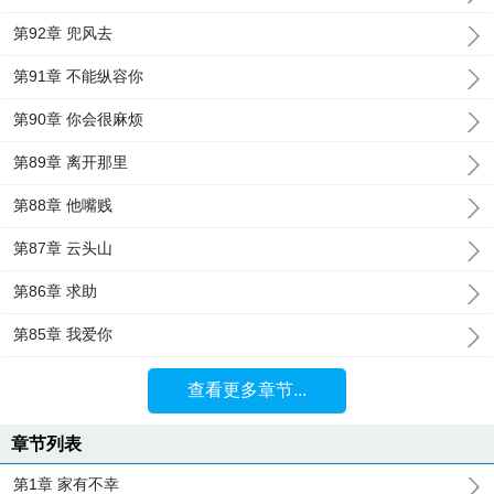
第92章 兜风去
第91章 不能纵容你
第90章 你会很麻烦
第89章 离开那里
第88章 他嘴贱
第87章 云头山
第86章 求助
第85章 我爱你
查看更多章节...
章节列表
第1章 家有不幸