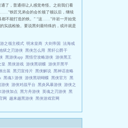
普通了，普通得让人感觉奇怪。之前我们看
……”铁匠兄弟会的会长顿了顿以后，继续
不能打造的铁。” “这……”许岩一开始觉
的实战检验。要说黑剑最特殊的，或许就是
游之领主模式
明末皇商
大剑帝国
法海戒
地狱之刃游侠
黑侠怎么用
黑轩公爵干
游侠
黑游侠app
黑悟空攻略游侠
游侠黑王
女皇
黑侠游戏
游侠黑胡蝶
游侠开黑平
侠出装
黑刃宣传片
黑侠解说
黑神话攻略
pk
黑魂3 游侠
游侠黑胡蝴蝶
黑侠官方
黑
门游侠
游侠对战平台
黑炎风暴游侠
游侠之
1游侠加点
黑方舟游侠
英魂之刃游侠
黑
解官网
越来越黑游侠
黑侠游戏官网