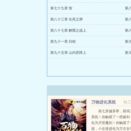
第七十九章 智
第
第八十三章 生死之辨
第
第八十七章 解围之战上
第
第九十一章 归程
第
第九十五章 山内异阵上
第
万物进化系统
秋
燕七穿越异界，获得
系统！你触摸了一把破剑
化为灭世魔剑！你触摸了
孩，小女孩进化为万古女