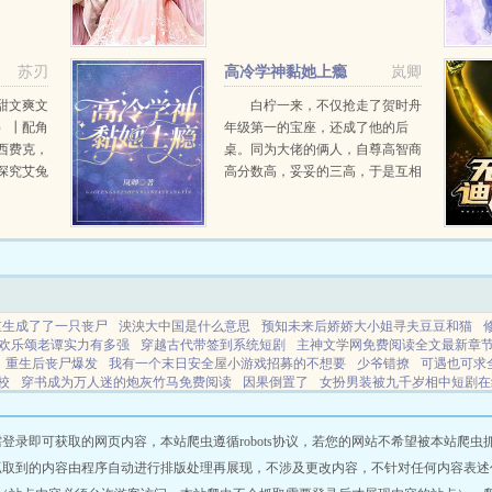
为世界之
的碰撞？联手查案的他们，发掘他
，毛毛虫
人生活中的蛛丝马迹，而这个世界
后，燕七
上还有另外一种东西，是最难侦破
苏刃
高冷学神黏她上瘾
岚卿
的。那，就是人心。第...
甜文爽文
白柠一来，不仅抢走了贺时舟
）┃配角
年级第一的宝座，还成了他的后
西费克，
桌。同为大佬的俩人，自尊高智商
深究艾兔
高分数高，妥妥的三高，于是互相
存在。一
看不上，每天对着骚。…白柠日常
嘲。后
戴着帽子和口罩，大家都在传她相
貌平平，或者有什么隐疾。直到某
一天，贺时舟发现那张藏在...
重生成了了一只丧尸
泱泱大中国是什么意思
预知未来后娇娇大小姐寻夫豆豆和猫
欢乐颂老谭实力有多强
穿越古代带签到系统短剧
主神文学网免费阅读全文最新章
重生后丧尸爆发
我有一个末日安全屋小游戏招募的不想要
少爷错撩
可遇也可求
校
穿书成为万人迷的炮灰竹马免费阅读
因果倒置了
女扮男装被九千岁相中短剧在
遇有可求什么意思解释
外星人男变女漫画
欢乐颂2老谭和谁在一起
七零海岛小闺女
趣阁杨尘雪
怀孕就结婚免费阅读全文最新章
被冰冷上司诱婚了免费阅读
雪花漂浮
魔头囤物资虐渣故事
可爱小马卡通图片
李世民求雨竟要跪我
欢乐颂老谭同款衣服
即可获取的网页内容，本站爬虫遵循robots协议，若您的网站不希望被本站爬虫抓取，可
花费百万事件
因果倒置怎么用才正确
爱情到死为止
仙门山漂流好玩吗
绰约广播
抓取到的内容由程序自动进行排版处理再展现，不涉及更改内容，不针对任何内容表述
免费阅读无弹窗
孕坠桃花账赵灵儿
焱昇
高武我能登陆未来陆圣
只想囤物资一片春