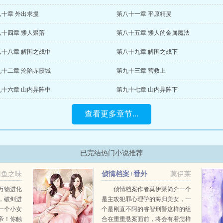
八十章 外出求援
第八十一章 平原精灵
八十四章 矮人聚落
第八十五章 矮人的金属魔法
八十八章 解围之战中
第八十九章 解围之战下
九十二章 沦陷赤霞城
第九十三章 营救上
九十六章 山内异阵中
第九十七章 山内异阵下
查看更多章节...
已完结热门小说推荐
刀鱼之味
侦情档案+番外
莫伊莱
万物进化
侦情档案作者莫伊莱简介一个
，破剑进
是主攻犯罪心理学的海归美女，一
一个小女
个是刚直不阿的睿智刑警这样的组
帝！你触
合在重重悬案面前，将会有着怎样