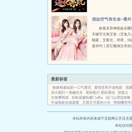
摸了一株小草，小草进化
树！你触摸了一条毛毛虫
进化为混沌真龙！十年之
假如空气有生命+番外
望着眼前的...
标签灵异神怪娱乐圈
关键字主角艾瓷（艾兔几
顾庭，艾斯北，邓塔，珀
晏仰均┃其它脑洞文求勿
几在娱乐圈是一个特殊的
开始，她因为学历受到群
来...
最新标签
狭路相逢短剧一口气看完
爱情至死不渝电影
我
泱大国打一准确生肖
星际航行 星际通信
惊蛰之
文免费阅读
目标是嫁给豪门allha
仙门山漂流攻略
不渝电影在线观看
又萌又可爱的小马
明朝哪些学
兄弟战争之被讨厌的妹妹
夜游神暗示着什么
可
看
欢乐颂老谭是什么身份
后宫荣华录全文阅读笔
文
将军娇妻1V1
冰山上司o说怀了我的崽
末世女
本站所有内容来源于互联网公开且无需登录
字ID
重生成为前任大少的娇气包
钓鱼仙人
保镖
本站仅对
思
禁忌关系
真千金女鬼复仇故事
狭路相逢全集