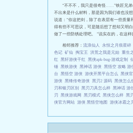
“不不不，我只是很奇怪……”铁匠兄
不出来是什么材料，那是因为我们谁也没想
说道：“你这把剑，除了在表层有一些质量
得有些不可思议，可是随后想了想却又明白
做了一些防锈处理吧。 “说实在的，在这样
相邻推荐：
流浪仙人
永恒之月痕星碎
色记
矿仙
掏宝王
洪荒之我是元始
重生
红
黑轩游侠干红
黑侠apk-bug-游戏定制
锤
黑铁游侠
黑神话 游侠
黑悟空 攻略 
台
黑悟空 游侠
游侠开黑平台怎么
黑侠
游侠
黑锋传奇游侠
黑刃2 源码
黑侠怎么
刃和银刃区别
黑刃刀具怎么样
黑神话 
刃
黑侠游戏网
黑刃模式
黑侠怎么样
黑
侠官方网站
游侠 黑悟空地图
游侠冰霜之