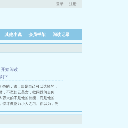
登录
注册
其他小说
会员书架
阅读记录
、
开始阅读
修剑下
越，是无奈的，路，却是自己可以选择的，
财，不恋如云美女，欲问我何去何
人强大的不是他的技能，而是他的
，恃才傲物乃小人之习。你以为，凭
略游侠 游侠黑7 轻骑游侠黑7 游侠开