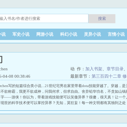
搜索
小说
军史小说
网游小说
科幻小说
灵异小说
言情小说
刃
hen
动 作：
加入书架
、
章节目录
4-08 00:38:46
最新章节：
第三百四十二章 
orchen写的短篇综合类小说....21世纪宅男在家里带着dota技能穿越了。穿
亦不欲称霸，我更不欲成神，问我何求，但求自由。舍弃铅华功名，不贪如山钱
名字——游侠！你以为，带着游戏技能便可以笑傲异界？很傻，很天真！让一个
着现世的科学技术便可以掌控异界？无知，莫狂妄！每一种文明都有其独到之处
可玩转异界？可笑，更可悲！鄙视对手的智商便是鄙视自己的智...... 黑魂3攻
n