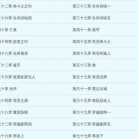
三十二章 角斗士之印
第三十三章 生存训练一
三十六章 生存训练四
第三十七章 生存训练五
四十章 亡者
第四十一章 路窄
四十四章 奴隶之印
第四十五章 死灵角斗士
四十八章 丛林遁居
第四十九章 初尝闲逸上
五十二章 援手
第五十三章 救
五十六章 老朋友新仇人
第五十七章 死灵法师
六十章 光环
第六十一章 黑云压城
六十四章 变异之源
第六十五章 教廷庇佑上
六十八章 魔宠技能
第六十九章 穿越敌阵一
七十二章 穿越敌阵四
第七十三章 穿越敌阵五
七十六章 再攻上
第七十七章 再攻下