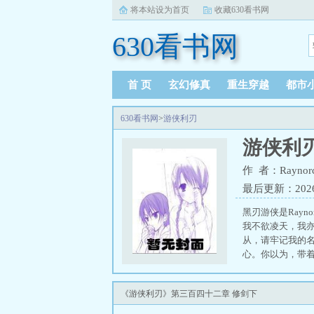
将本站设为首页
收藏630看书网
630看书网
首 页
玄幻修真
重生穿越
都市
630看书网
>
游侠利刃
游侠利
作 者：Raynorc
最后更新：2026-0
黑刃游侠是Rayn
我不欲凌天，我
从，请牢记我的
心。你以为，带
借一点点腹黑阴谋便
黑平台 Raynorche
《游侠利刃》第三百四十二章 修剑下