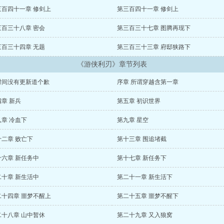
三百四十一章 修剑上
第三百四十一章 修剑上
三百三十八章 密会
第三百三十七章 图腾再现下
三百三十四章 无题
第三百三十三章 府邸狭路下
《游侠利刃》章节列表
时间没有更新道个歉
序章 所谓穿越含第一章
章 新兵
第五章 初识世界
八章 冷血下
第九章 星空
十二章 败亡下
第十三章 围追堵截
十六章 新任务中
第十七章 新任务下
二十章 新生活中
第二十一章 新生活下
二十四章 噩梦不醒上
第二十五章 噩梦不醒下
二十八章 山中暂休
第二十九章 又入狼窝