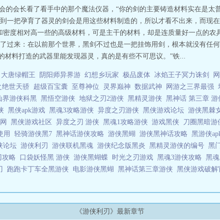
弟会的会长看了看手中的那个魔法仪器，“你的剑的主要铸造材料实在是太
到一把孕育了器灵的剑会是用这些材料制造的，所以才看不出来，而现在
和密度相对高一些的高级材料，可是主干的材料，却是连质量好一点的农具都
了过来：在以前那个世界，黑剑不过也是一把挂饰用剑，根本就没有任何
的材料打造的武器里能发现器灵，真的是有些不可思议。”铁...
大唐绿帽王
阴阳师异界游
幻想乡玩家
极品废体
冰焰王子冥力诛剑
网
之绝世天骄
超级百宝囊
至尊神位
灵界巅神
数据武神
网游之三界最强
仙界游侠科黑
黑悟空游侠
地狱之刃2游侠
黑精灵游侠
黑神话 第三章 
游侠
黑侠apk游戏
黑魂3攻略游侠
异度之刃游侠
黑侠游戏论坛
游侠黑棘
官网
黑侠游戏社区
异度之刃 游侠
黑魂1攻略游侠
游戏黑侠
刀圈黑暗游
使用
轻骑游侠黑7
黑神话游侠攻略
游侠黑蝴
游侠黑神话攻略
黑游侠a
游侠论坛
游侠利刃
游侠联机黑魂
游侠纪念版黑炎
黑精灵游侠的编号
黑
刃攻略
口袋妖怪黑 游侠
游侠黑蝴蝶
时光之刃游戏
黑魂3游侠攻略
黑魂
刃
跑跑卡丁车全黑游侠
电影游侠黑蝴
黑神话第三章游侠
黑侠游戏破
《游侠利刃》最新章节