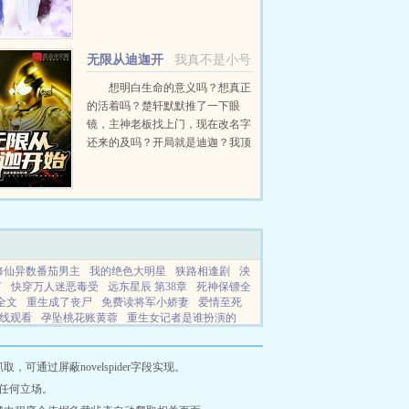
是场笑话。...
无限从迪迦开
我真不是小号
始
想明白生命的意义吗？想真正
的活着吗？楚轩默默推了一下眼
镜，主神老板找上门，现在改名字
还来的及吗？开局就是迪迦？我顶
你个肺。迪迦世界谁说守护正义的
就是光，黑暗也可以！我真的是一
个好人，你说是吧？大古队员？望
着被楚轩拿...
修仙异数番茄男主
我的绝色大明星
狭路相逢剧
泱
节
快穿万人迷恶毒受
远东星辰 第38章
死神保镖全
全文
重生成了丧尸
免费读将军小娇妻
爱情至死
线观看
孕坠桃花账黄蓉
重生女记者是谁扮演的
TXT免费
钓系娇娇小美人在修罗场求生短剧面费观
还是飘拂
烟雨江湖倾城一行
穿越签到系统后宫
孕坠桃花帐赵灵故事
官兵捉贼app
妹妹的闺蜜4
通过屏蔽novelspider字段实现。
剧
狭路相逢原著
鬼股子百家号
可遇可求什么意
任何立场。
雪 /全文
我是你男朋友还是你女朋友
娇妻难宠将