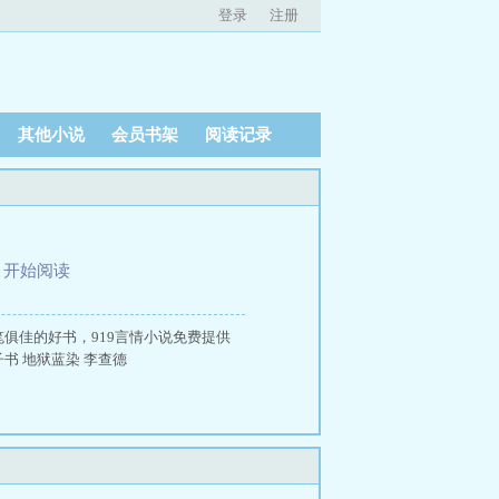
登录
注册
其他小说
会员书架
阅读记录
、
开始阅读
俱佳的好书，919言情小说免费提供
书 地狱蓝染 李查德