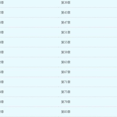
8章
第39章
2章
第43章
6章
第47章
0章
第51章
4章
第55章
8章
第59章
2章
第63章
6章
第67章
0章
第71章
4章
第75章
8章
第79章
2章
第83章