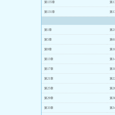
第135章
第1
第131章
第1
第1章
第2
第5章
第6
第9章
第1
第13章
第1
第17章
第1
第21章
第2
第25章
第2
第29章
第3
第33章
第3