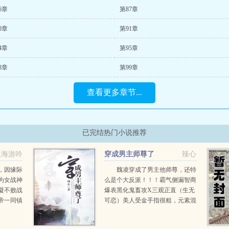
6章
第87章
0章
第91章
4章
第95章
8章
第99章
查看更多章节...
已完结热门小说推荐
星海游吟
穿成男主师尊了
辣心
，因缘际
魏凌穿成了男主他师尊，还特
为女战神
么是个大反派！！！霸气侧漏智商
凝不败战
爆表黑化鬼畜攻X三观正直（生无
帝一同镇
可恋）美人受金手指很粗，元素混
.
杂，剧情很苏，打脸爽爽爽前期伏
笔较多，后面苏爽宠！喜欢的快来