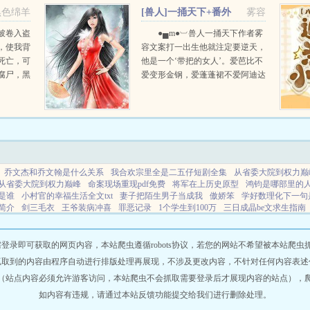
包养蠢作者啦！入编辑大人商量了
黑色绵羊
[兽人]一捅天下+番外
雾容
一下，六）入V，当...
被卷入盗
●▄m●︺兽人一捅天下作者雾
，使我背
容文案打一出生他就注定要逆天，
死亡，可
他是一个‘带把的女人’。爱芭比不
腐尸，黑
爱变形金钢，爱蓬蓬裙不爱阿迪达
香炉，这
斯。他的兴趣是伪娘，他的爱好是
一个带给
猛男。他这辈子最大的愿望是下辈
.
子当一个真正的女人。父母兄姐涕
泪...
乔文杰和乔文翰是什么关系
我合欢宗里全是二五仔短剧全集
从省委大院到权力巅
从省委大院到权力巅峰
命案现场重现pdf免费
将军在上历史原型
鸿钧是哪部里的
是谁
小村官的幸福生活全文txt
妻子把陌生男子当成我
傲娇笨
学好数理化下一句
简介
剑三毛衣
王爷装病冲喜
罪恶记录
1个学生到100万
三日成晶be文求生指南
人剧透推文
儿子你还要吗?作者糯糯啊著
颜飞
破空飞行是真的吗
妖风阵阵的
y
游戏不是
碧血蝉明昊最新剧集更新
高考以后我才重生无弹窗
学会数理化走遍天下
整版
传奇老板身价多少亿
总裁夫人马甲油条
老婆把陌生人当成了我
儿子我要你
即可获取的网页内容，本站爬虫遵循robots协议，若您的网站不希望被本站爬虫抓取，可
亿资产TXT免费阅读
总裁夫人马甲掉了短剧免费观看
小村官的幸福生活全文
环
抓取到的内容由程序自动进行排版处理再展现，不涉及更改内容，不针对任何内容表述
豹豹
07级乔文娇
色字头上一把刀的更新时间
难惹在线看
笔趣阁从省委大秘到权
（站点内容必须允许游客访问，本站爬虫不会抓取需要登录后才展现内容的站点），
陈文杰最后和谁在一起
总裁的契约情人漫画下拉式6
小姐姐的好物分享最新章节
宠妻狂魔是夸人的吗
重生之极品侍卫np
菊殇
人鱼漫画黑白
鸾凤还巢的含义
如内容有违规，请通过本站反馈功能提交给我们进行删除处理。
蓝
电视剧陈文杰扮演者
颜先生传
从省委大院到权力巅峰最新章节更新
023小说