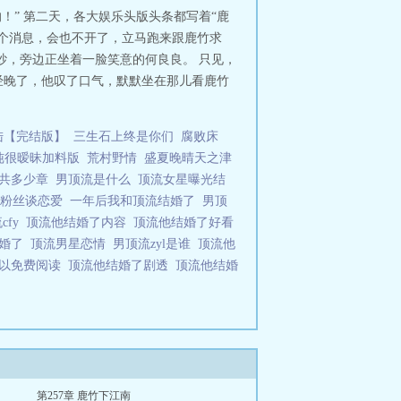
！” 第二天，各大娱乐头版头条都写着“鹿
这个消息，会也不开了，立马跑来跟鹿竹求
纱，旁边正坐着一脸笑意的何良良。 只见，
经晚了，他叹了口气，默默坐在那儿看鹿竹
陆【完结版】
三生石上终是你们
腐败床
纯很暧昧加料版
荒村野情
盛夏晚晴天之津
一共多少章
男顶流是什么
顶流女星曝光结
和粉丝谈恋爱
一年后我和顶流结婚了
男顶
cfy
顶流他结婚了内容
顶流他结婚了好看
结婚了
顶流男星恋情
男顶流zyl是谁
顶流他
可以免费阅读
顶流他结婚了剧透
顶流他结婚
第257章 鹿竹下江南