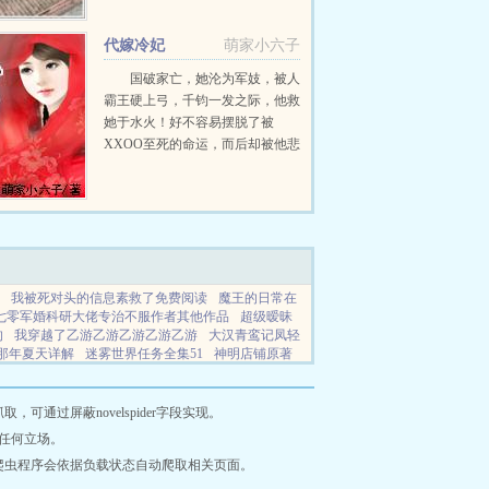
代嫁冷妃
萌家小六子
国破家亡，她沦为军妓，被人
霸王硬上弓，千钧一发之际，他救
她于水火！好不容易摆脱了被
XXOO至死的命运，而后却被他悲
催看上！他属狼性，盯上了她，就
别想放开，她被送入宫中代嫁，周
旋于嫔妃之间，阴谋诡计，却不知
计中有计，她认定塞翁失马，焉...
我被死对头的信息素救了免费阅读
魔王的日常在
七零军婚科研大佬专治不服作者其他作品
超级暧昧
的
我穿越了乙游乙游乙游乙游乙游
大汉青鸾记凤轻
那年夏天详解
迷雾世界任务全集51
神明店铺原著
像素
我有一座天命当铺免费阅读
末世囤货我把空
小可爱
我死在那年夏天全剧情
吃货小厨师
重返
可在线观看
顾卫南的军校日记TXT百度
娇娇美
通过屏蔽novelspider字段实现。
研大佬她一心暴富全文免
珠光宝气忘年重生
每天
任何立场。
个师父
大明荡寇军
穿越乙游后我成了万人迷动漫
爬虫程序会依据负载状态自动爬取相关页面。
阅读
明日方舟npc大图在哪找
我活阎罗救人被讹钱
免费阅读
足球裁判游戏免费秒玩入口
每天都听见