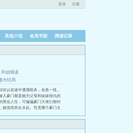
登录
注册
其他小说
会员书架
阅读记录
、
开始阅读
结婚大结局
却在认祖途中遭遇暗杀，命悬一线，
嫁入豪门都是她为父母和妹妹报仇的
的黑化人生，可偏偏豪门大佬们都对
，她混得风生水起。究竟哪个豪门太