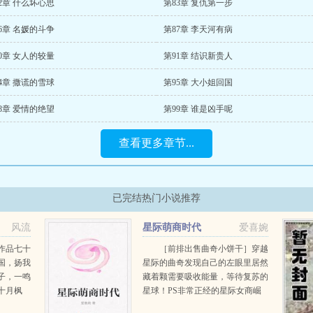
2章 什么坏心思
第83章 复仇第一步
6章 名媛的斗争
第87章 李天河有病
0章 女人的较量
第91章 结识新贵人
4章 撒谎的雪球
第95章 大小姐回国
8章 爱情的绝望
第99章 谁是凶手呢
查看更多章节...
已完结热门小说推荐
风流
星际萌商时代
爱喜婉
作品七十
［前排出售曲奇小饼干］穿越
国，扬我
星际的曲奇发现自己的左眼里居然
子，一鸣
藏着颗需要吸收能量，等待复苏的
十月枫
星球！PS非常正经的星际女商崛
加！已经
起文...