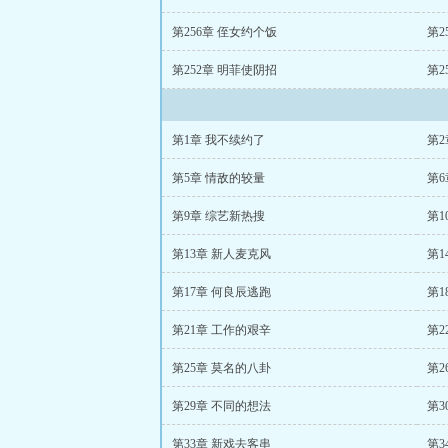
第256章 侄女约个饭
第2
第252章 明菲使阴招
第2
第1章 我不续约了
第2
第5章 情敌的较量
第6
第9章 综艺新热搜
第1
第13章 新人麦克风
第1
第17章 何良辰逃跑
第1
第21章 工作的艰辛
第2
第25章 莫名的八卦
第2
第29章 不同的想法
第3
第33章 新戏去客串
第3