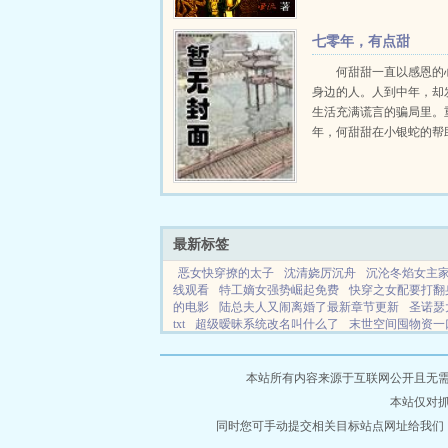
完本农夫三拳爷们全职作品.
七零年，有点甜
何甜甜一直以感恩的
身边的人。人到中年，却
生活充满谎言的骗局里。
年，何甜甜在小银蛇的帮
始新的人生。换一个角度
相是这样！这辈子，再也
瞎了。这辈子，再也不要
真心相待的青梅竹马了，好好
最新标签
恶女快穿撩的太子
沈清娆厉沉舟
沉沦冬焰女主
线观看
特工嫡女强势崛起免费
快穿之女配要打翻
的电影
陆总夫人又闹离婚了最新章节更新
圣诺瑟
txt
超级暧昧系统改名叫什么了
末世空间囤物资一
叫什么
透世仙王在都市TXT
六岁小太子妃
亡灵
间上交国家免费完整版
南柯的南柯是什么意思
恶
1980我缔造了工业帝国
名门公子小娇妻免费阅读
本站所有内容来源于互联网公开且无需登录
人在三界内
无敌神灵根全集在线观看
重工崛起1
本站仅对
都在努力zhajing
三国争霸最新完结
沈清渲厉延川
沈清梨厉宴洲全文免费阅读
同时您可手动提交相关目标站点网址给我们
你老婆要
山鸟哢馀
免费阅读
陆总夫人已嫁他人
你的妻子下拉式漫画