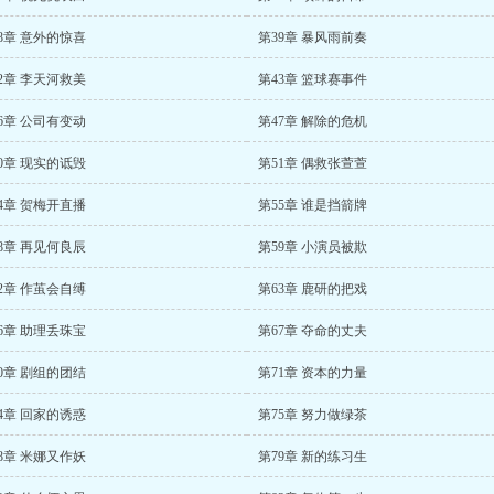
8章 意外的惊喜
第39章 暴风雨前奏
2章 李天河救美
第43章 篮球赛事件
6章 公司有变动
第47章 解除的危机
0章 现实的诋毁
第51章 偶救张萱萱
4章 贺梅开直播
第55章 谁是挡箭牌
8章 再见何良辰
第59章 小演员被欺
2章 作茧会自缚
第63章 鹿研的把戏
6章 助理丢珠宝
第67章 夺命的丈夫
0章 剧组的团结
第71章 资本的力量
4章 回家的诱惑
第75章 努力做绿茶
8章 米娜又作妖
第79章 新的练习生