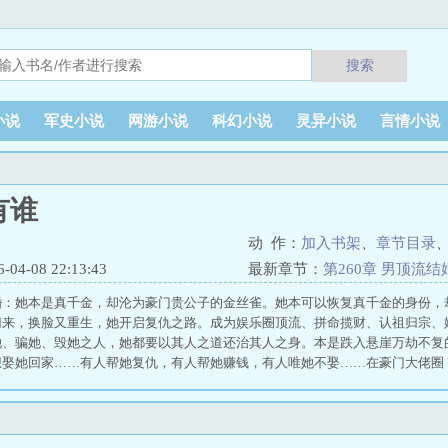
搜索
小说
军史小说
网游小说
科幻小说
灵异小说
言情小说
有谁
动 作：
加入书架
、
章节目录
4-08 22:13:43
最新章节：
第260章 男顶流
婚：她本是真千金，却沦为豪门贵公子的金丝雀。她本可以恢复真千金的身份，
归来，换脸又重生，她开启复仇之路。成为娱乐圈顶流、拼命揽财、认祖归宗、
她、骗她、毁她之人，她都要以其人之道还治其人之身。本是跌入悬崖万劫不复
想娶她回家……有人帮她复仇，有人帮她赚钱，有人唯她不娶……在豪门大佬圈
天子呢？ 九九甜