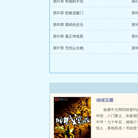
第81章 卑鄙的手段
第8
第85章 想嫁进豪门
第8
第89章 鹿研的反击
第9
第93章 鹿正坤发怒
第9
第97章 无忧认出她
第9
倾城宝藏
纵横中文网四组签约
年前，八门聚义，杀敌报
中华！七十年后，倾城小
惊人，香艳风流！书友群
8422034，真心喜欢的才