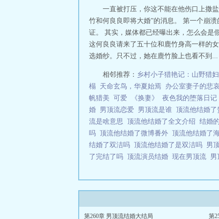
一直被打压，你这不能在他伤口上撒盐
竹和何良良即将大婚”的消息。 第一个崩
证。 其实，媒体都已经曝出来，怎么会是
这何良良请来了五十位和鹿竹身高一样的女
选婚纱。只不过，她在鹿竹脸上也看不到...
相邻推荐：
乡村小子猎艳记：山野猎妇
榻
天命玄鸟，华夏始焉
办公室妻子的悲
帆猎美
可爱
《换妻》
夜色我的堕落日记
婚
男顶流恋爱
男顶流是谁
顶流他结婚
流是啥意思
顶流他结婚了全文介绍
结婚
吗
顶流他结婚了微博番外
顶流他结婚了
结婚了双洁吗
顶流他结婚了是双洁吗
男
了完结了吗
顶流演员结婚
现在男顶流
男
第260章 男顶流结婚大结局
第2