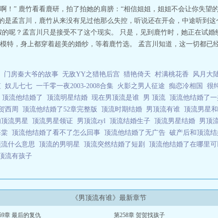
啊！” 鹿竹看看鹿研，拍了拍她的肩膀：“相信姐姐，姐姐不会让你失望的
溃的是孟言川，鹿竹从来没有见过他那么失控，听说还在开会，中途听到
假的呢？孟言川只是接受不了这个现实。 只是，见到鹿竹时，她正在试婚
模特，身上都穿着超美的婚纱，等着鹿竹选。 孟言川知道，这一切都已
门房秦大爷的故事
无敌YY之猎艳后宫
猎艳倚天
村满桃花香
风月大
哀
奴儿七七
一千零一夜2003-2008合集
火影之男人征途
痴恋冷相国
很
顶流他结婚了
顶流明星结婚
现在男顶流是谁
男 顶流
顶流他结婚了
了贺西周
顶流他结婚了52章完整版
顶流时期结婚
男顶流有谁
顶流男星
的顶流男星
顶流男星领证
男顶流zyl
顶流结婚生子
顶流男星结婚
男顶流
海棠
顶流他结婚了看不了怎么回事
顶流他结婚了无广告
破产后和顶流
顶流什么意思
顶流的男明星
顶流突然结婚了短剧
顶流他结婚了在哪里
顶流有孩子
《男顶流有谁》最新章节
59章 最后的复仇
第258章 贺贺找孩子