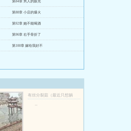
第84章 男人的眼光
第88章 小店的爆火
第92章 她不能喝酒
第96章 右手骨折了
第100章 嫁给我好不
有丝分裂菇（最近只想躺
平）
...
橄榄那些男主们完成任务
（快穿总攻番外）