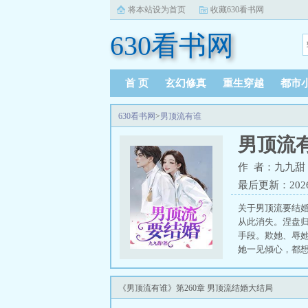
将本站设为首页
收藏630看书网
630看书网
首 页
玄幻修真
重生穿越
都市
630看书网
>
男顶流有谁
男顶流
作 者：九九甜
最后更新：2026-0
关于男顶流要结
从此消失。涅盘
手段。欺她、辱
她一见倾心，都
子爷才是她的真命
《男顶流有谁》第260章 男顶流结婚大结局