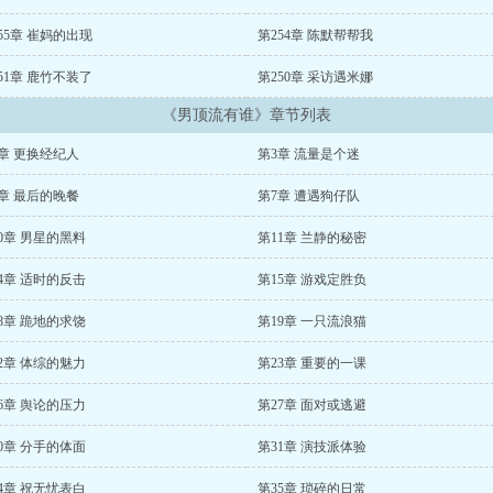
55章 崔妈的出现
第254章 陈默帮帮我
51章 鹿竹不装了
第250章 采访遇米娜
《男顶流有谁》章节列表
章 更换经纪人
第3章 流量是个迷
章 最后的晚餐
第7章 遭遇狗仔队
0章 男星的黑料
第11章 兰静的秘密
4章 适时的反击
第15章 游戏定胜负
8章 跪地的求饶
第19章 一只流浪猫
2章 体综的魅力
第23章 重要的一课
6章 舆论的压力
第27章 面对或逃避
0章 分手的体面
第31章 演技派体验
4章 祝无忧表白
第35章 琐碎的日常