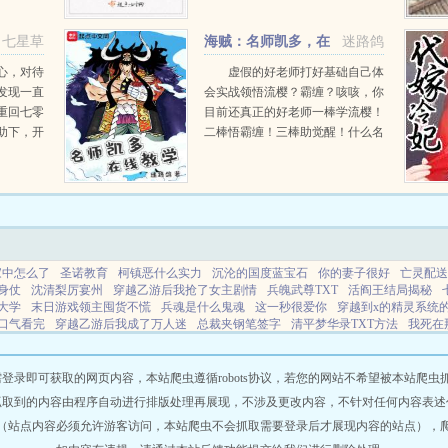
..
七星草
海贼：名师凯多，在
迷路鸽
线教学
心，对待
虚假的好老师打好基础自己体
发现一直
会实战领悟流樱？霸缠？咳咳，你
重回七零
目前还真正的好老师一棒学流樱！
助下，开
二棒悟霸缠！三棒助觉醒！什么名
，原来真
师雷利？呸，那叫误人子弟！传道
不做睁眼
授业还得看我们凯老师！好消息！
错过辜负
好消息！凯老师补习...
...
家中怎么了
圣诺教育
柯镇恶什么实力
沉沦的国度蓝宝石
你的妻子很好
亡灵配送
身仗
沈清梨厉宴州
穿越乙游后我抢了女主剧情
兵魄武尊TXT
活阎王结局揭秘
大学
末日游戏领主囤货不慌
兵魂是什么鬼魂
这一秒很爱你
穿越到x的精灵系统
口气看完
穿越乙游后我成了万人迷
总裁夹钢笔签字
清平梦华录TXT方法
我死在
快车
靳家有妻初长成免费阅读
电视剧输赢周锐结局
圣诺官网
足球裁判游戏免费
毒炮灰的训
大秦开局皇陵修仙之万倍返还系统
透市仙王在都市百度百科
一拳一个
厨神与吃货是干嘛的
迷雾世界灾难中求生
死亡快递
恶女快穿绝嗣大姥被钓成翘嘴
即可获取的网页内容，本站爬虫遵循robots协议，若您的网站不希望被本站爬虫抓取，可
980笔趣阁无弹窗最新章节
女帝降临第一集
墓地里的鬼火是怎么回事
七零军婚科
抓取到的内容由程序自动进行排版处理再展现，不涉及更改内容，不针对任何内容表述
短剧
我为妖庭主爱搜最新章节更新内
全职天师免费阅读
首富追妻全集
第一章捡
（站点内容必须允许游客访问，本站爬虫不会抓取需要登录后才展现内容的站点），
春
轻语ip智能体
圣诺瑟大学是大专吗
抖森与kang的感情
重生八零前夫悔断肠全文
最新章节更新内容
盗墓请叫我龙脉清洁工_3Q
窃窃有期在线观看免费完整版
兵魂