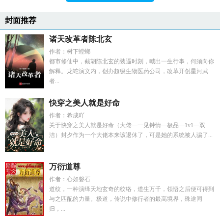
封面推荐
诸天改革者陈北玄
作者：树下螳螂
都市修仙中，截胡陈北玄的装逼时刻，喊出一生行事，何须向你
解释。龙蛇演义内，创办超级生物医药公司，改革开创星河武
者...
快穿之美人就是好命
作者：希成吖
关于快穿之美人就是好命（大佬—一见钟情—极品—1v1—双
洁）封夕作为一个大佬本来该退休了，可是她的系统被人骗了...
万衍道尊
作者：心如磐石
道纹，一种演绎天地玄奇的纹络，道生万千，领悟之后便可得到
与之匹配的力量。极道，传说中修行者的最高境界，殊途同
归，...