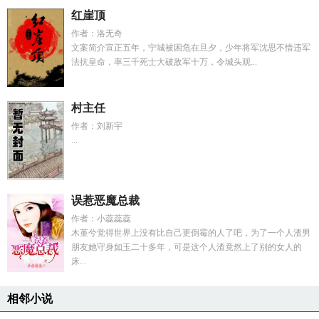
红崖顶
作者：洛无奇
文案简介宣正五年，宁城被困危在旦夕，少年将军沈思不惜违军
法抗皇命，率三千死士大破敌军十万，令城头观...
村主任
作者：刘新宇
...
误惹恶魔总裁
作者：小蕊蕊蕊
木堇兮觉得世界上没有比自己更倒霉的人了吧，为了一个人渣男
朋友她守身如玉二十多年，可是这个人渣竟然上了别的女人的
床...
相邻小说