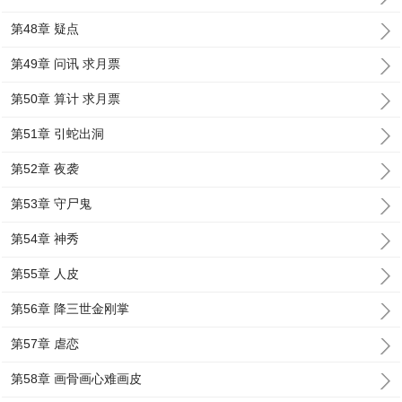
第48章 疑点
第49章 问讯 求月票
第50章 算计 求月票
第51章 引蛇出洞
第52章 夜袭
第53章 守尸鬼
第54章 神秀
第55章 人皮
第56章 降三世金刚掌
第57章 虐恋
第58章 画骨画心难画皮