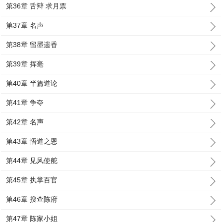
第36章 舌辩 求月票
第37章 名声
第38章 留墨遗香
第39章 挥毫
第40章 半篇道论
第41章 争夺
第42章 名声
第43章 悟道之恩
第44章 见风使舵
第45章 执掌百官
第46章 搜查陈府
第47章 陈家小姐