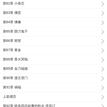
第82章 小喜庄
第83章 佛堂
第84章 佛像
第85章 阴刀鬼子
第86章 密室
第87章 黄金
第88章 香火冥钱
第89章 金刀福德
第90章 债主登门
第91章 祸端
上架感言
第92章 斩杀四品妖魔的机会 求首订