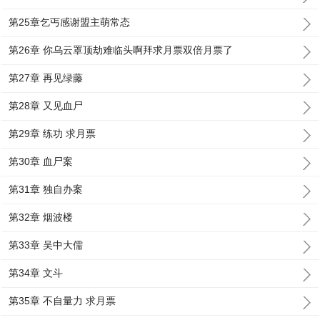
第25章乞丐感谢盟主萌常态
第26章 你乌云罩顶劫难临头啊拜求月票双倍月票了
第27章 再见绿藤
第28章 又见血尸
第29章 练功 求月票
第30章 血尸案
第31章 独自办案
第32章 烟波楼
第33章 吴中大儒
第34章 文斗
第35章 不自量力 求月票