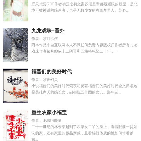
朕只想要GDP作者初云之初文案苏湛是帝都最耀眼的新星，是北
境不败神话的缔造者，也是无数少女的春闺梦里人。英姿...
九龙戏珠+番外
作者：紫月纱依
附本作品来自互联网本人不做任何负责内容版权归作者所有九龙
戏珠作者紫月纱依十二阿哥和五格格乾隆二十年，...
福晋们的美好时代
作者：紫夜幻灵
小说福晋们的美好时代紫夜幻灵著福晋们的美好时代全文阅读她
是吴扎库氏的嫡长女，副都统五什图的女儿。那年选...
重生农家小福宝
作者：吧啦啦能量
二十一世纪的林兮穿越到了农家女二丫的身上，看着眼前一贫如
洗的家，还有家里的极品亲戚，且看锦鲤体质的她如何带着爹
娘...