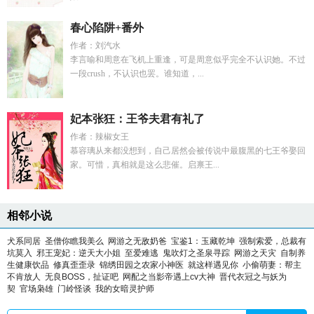
春心陷阱+番外
作者：刘汽水
李言喻和周意在飞机上重逢，可是周意似乎完全不认识她。不过
一段crush，不认识也罢。谁知道，...
妃本张狂：王爷夫君有礼了
作者：辣椒女王
慕容璃从来都没想到，自己居然会被传说中最腹黑的七王爷娶回
家。可惜，真相就是这么悲催。启禀王...
相邻小说
犬系同居
圣僧你瞧我美么
网游之无敌奶爸
宝鉴1：玉藏乾坤
强制索爱，总裁有
坑莫入
邪王宠妃：逆天大小姐
至爱难逃
鬼吹灯之圣泉寻踪
网游之天灾
自制养
生健康饮品
修真歪歪录
锦绣田园之农家小神医
就这样遇见你
小偷萌妻：帮主
不肯放人
无良BOSS，扯证吧
网配之当影帝遇上cv大神
晋代衣冠之与妖为
契
官场枭雄
门岭怪谈
我的女暗灵护师