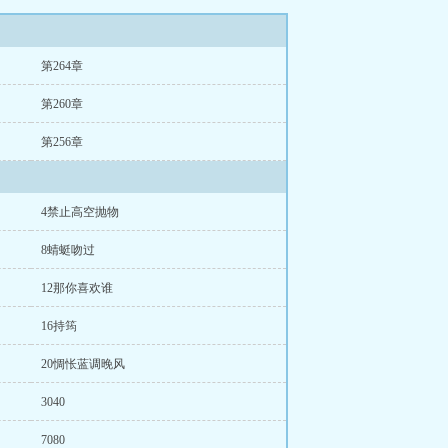
第264章
第260章
第256章
4禁止高空抛物
8蜻蜓吻过
12那你喜欢谁
16持筠
20惆怅蓝调晚风
3040
7080