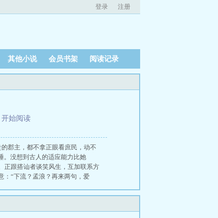
登录
注册
其他小说
会员书架
阅读记录
、
开始阅读
贵的郡主，都不拿正眼看庶民，动不
睡。没想到古人的适应能力比她
。正跟搭讪者谈笑风生，互加联系方
意：“下流？孟浪？再来两句，爱
里只能依赖自己，所以把依赖当成爱。
两个遗憾：一，袒露爱意被拒，只因
先例，她不敢贸然戳破那层纸。她的
望，这份感情是对方的归宿。-赵持筠