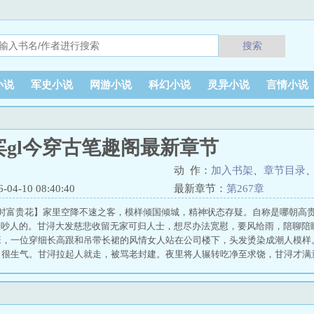
搜索
小说
军史小说
网游小说
科幻小说
灵异小说
言情小说
宾gl今穿古笔趣阁最新章节
动 作：
加入书架
、
章节目录
4-10 08:40:40
最新章节：
第267章
旧时富贵花】家里空降不速之客，模样倾国倾城，精神状态存疑。自称是哪朝高
，怪吵人的。甘浔大发慈悲收留无家可归人士，想尽办法宽慰，要风给雨，陪聊陪
，一位穿细长高跟和吊带长裙的风情女人站在公司楼下，头发烫染成潮人模样
很生气。甘浔拉起人就走，被骂老封建。夜里将人辗转吃净至求饶，甘浔才满
担心很多事。担心她回不去，担心她突然回去；担心她不爱自己，又担心她在这
，又自私到不想放手。 -清河郡主赵持筠享尽雍华富贵，万千宠爱，此生只有
二，被刺客追杀意外坠湖，来到陌生地方。遇到甘浔是件幸事。有被女人拒绝的
敢允诺，也知道甘浔信不过她。动情后她们拥抱、接吻、滚到床上，但都不敢奢