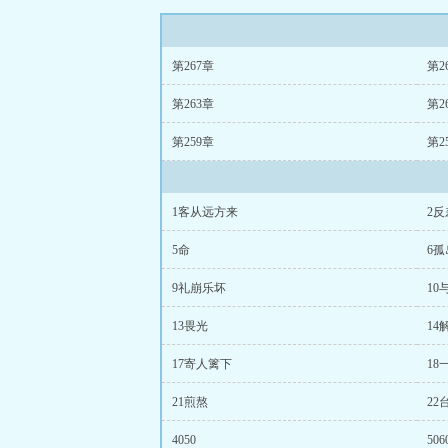
第267章
第2
第263章
第2
第259章
第2
1客从远方来
2反
5命
6孤
9礼崩乐坏
10
13畏光
14
17寄人篱下
18
21煎熬
22
4050
506