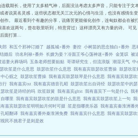
心仪之人，与她境遇相同。一朝重遇，对方思想开明地反过来求爱。甘浔知道，
为连载期长，使用了太多精气神，后面没法考虑太多声音，只能专注于文本
回头草这句话到你们这失传了？”她一脸好笑地帮忙擦眼泪。又带着点心疼：“不
或者说莫名灵感，这些状态都无关三次元的心情与生活，也没有感情生变这
有嘉宾，鼓瑟吹笙。” 1.古穿今，身穿，小甜文2.文案写于2025.1.4。 我有
创作。 最近看到个有趣的分享，说痛苦更能催化创作，连匈奴都会在被
很喜欢这两句，曾在歌里听到，特意背过）这样漂亮又有力量的诗。 可
面打算...
夫郎
和五个邪神订婚了
越孤城+番外
妻控
小树苗的思念独白+番外
恶
结婚后
功名利禄+番外
长嫂为妾？冷面王爷心荡神迷+番外
金笼叹
被
会被追妻火葬场吗
五条老师想要贴贴
哥谭研究生，但流浪版
潮湿天气
中
瑟吹笙是什么意思
鼓瑟吹笙什么意思
我有嘉宾鼓瑟吹笙曹操
鼓瑟吹笙
思
中心贶之
鼓瑟吹笙曹操
我有嘉宾鼓瑟鼓琴是什么意思
我有嘉宾鼓瑟
短歌行
我有嘉宾txt
我有嘉宾德音孔昭
鼓瑟吹笙出自诗经
鼓瑟吹笙中的
鼓瑟吹笙是诗经的吗
吹笙鼓簧
我有嘉宾gltxt
我有嘉宾下一句是什么
我
出自哪里
我有嘉宾鼓瑟吹笙的鼓是什么意思
我有嘉宾鼓瑟吹笙上一句
我
我有嘉宾鼓瑟吹笙明明如月何时可掇
笙是指哪类乐器
我有嘉宾秦淮洲番
音孔昭翻译
我有嘉宾番外秦淮洲免费
我有嘉宾什么意思
我有嘉宾鼓瑟
昭视民不挑君子是则是效