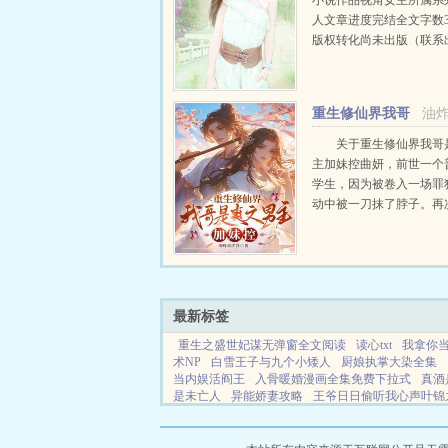
小说作品视角女主所属系
人文章进度完结全文字数31
版权转化尚未出版（联系
约状态已签约作品荣誉尚
品简评第二人称×五条悟
宇宙中，个人的性命渺...
重生修仙界我哥
油
是爽文男主加妹控
关于重生修仙界我哥
主加妹控曲妍，前世一个
学生，因为被卷入一场罪
动中被一刀抹了脖子。再
眼，她就从白富美大小姐
成了山村里和智力障碍哥
命的小女孩王小花。在反
害原身的凶手时差...
最新标签
重生之盛世妃谋无弹窗全文阅读
读心txt
我拿你
术NP
白雪王子与九个小矮人
厨娘执掌大染全集
当内娱活阎王
入骨暖婚漫画全集免费下拉式
真酒
是未亡人
异能娇妻攻略
王爷日日偷听我心声叶锦
胚福宝
当真酒成为人气角色美强惨笔趣阁
小矮人
门女婿的优闲生活免费阅读
绿茶上司的一见钟情
见你
卷王但被骗到虫族躺平TXT
爱你不归的模样