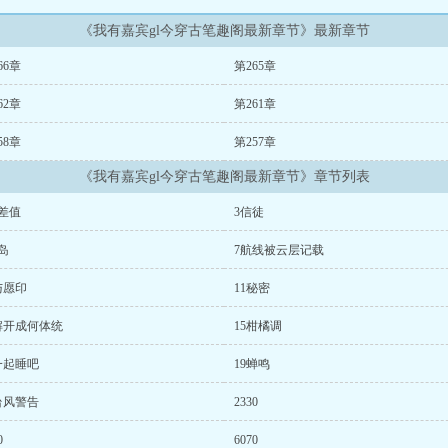
《我有嘉宾gl今穿古笔趣阁最新章节》最新章节
66章
第265章
62章
第261章
58章
第257章
《我有嘉宾gl今穿古笔趣阁最新章节》章节列表
差值
3信徒
岛
7航线被云层记载
与愿印
11秘密
解开成何体统
15柑橘调
一起睡吧
19蝉鸣
台风警告
2330
0
6070