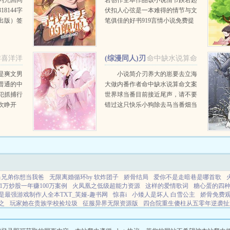
列咒回同
岩创作全本作品该小说情节跌宕起
8144字
伏扣人心弦是一本难得的情节与文
出版）签
笔俱佳的好书919言情小说免费提
无任何作
供寻找走丢的舰娘全文无弹窗的纯
在无垠的
文字在线阅读。...
炸喜洋洋
(综漫同人)刃
命中缺水说算命
养大的崽要去立海大做内番
是爽文男
小说简介刃养大的崽要去立海
普通的中
大做内番作者命中缺水说算命文案
+番外
犯抓捕行
世界球当番目前接近尾声，请不要
次睁开
错过这只快乐小狗除去马当番畑当
摇身一变
番和手合以外。柊吾还有球当番
哥相依为
（星星眼）‘X’本丸没有审神者，
杀凌虐残
只有一个从0养到12岁的孩...
当兄弟你想当我爸
无限离婚循环by 软炸团子
娇骨结局
爱你不是走暗巷是哪首歌
1万炒股一年赚100万案例
火凤凰之低级超能力资源
这样的爱情歌词
糖心蛋的四
是最强游戏制作人全本TXT_芙娅-趣书网
惊喜i
小矮人是坏人 白雪公主
娇骨免费
之
玩家她在贵族学校捡垃圾
征服异界无限资源版
四合院重生傻柱从五零年逆袭扯
和一个白雪公主
他不是我妈妈
当真酒成为漫画人气美强惨后全文免费阅读
某科学
给卷王和咸鱼当庶妹
红警win10报错
主角很厉害到了另一个世界最新章节更新时间
下一句是什么
抱个总裁上直播漫画版全篇免费阅读
冒牌军官电影
强制爱怎么理解