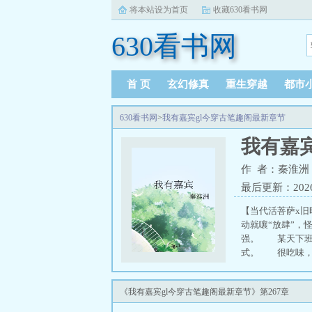
将本站设为首页
收藏630看书网
630看书网
首 页
玄幻修真
重生穿越
都市
630看书网
>
我有嘉宾gl今穿古笔趣阁最新章节
我有嘉
作 者：秦淮洲
最后更新：2026-0
【当代活菩萨x
动就嚷“放肆”
强。 某天下班
式。 很吃味，
听。”其实甘浔
怕美好转瞬即逝
《我有嘉宾gl今穿古笔趣阁最新章节》第267章
她们皆为女子；
归期不定，她不