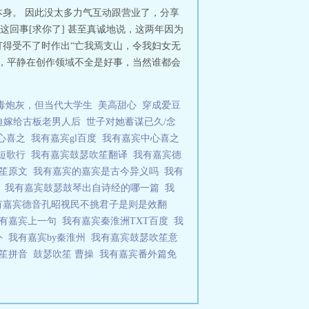
竟然大方地要放手，又偷偷躲起来
身。 因此没太多力气互动跟营业了，分享
要再推开我了。”-“客从远方来，
回事[求你了] 甚至真诚地说，这两年因为
嘉宾
打得受不了时作出“亡我焉支山，令我妇女无
见，平静在创作领域不全是好事，当然谁都会
毒炮灰，但当代大学生
美高甜心
穿成爱豆
迫嫁给古板老男人后
世子对她蓄谋已久/念
心喜之
我有嘉宾gl百度
我有嘉宾中心喜之
短歌行
我有嘉宾鼓瑟吹笙翻译
我有嘉宾德
吹笙原文
我有嘉宾的嘉宾是古今异义吗
我有
瑟
我有嘉宾鼓瑟鼓琴出自诗经的哪一篇
我
有嘉宾德音孔昭视民不挑君子是则是效翻
有嘉宾上一句
我有嘉宾秦淮洲TXT百度
我
外
我有嘉宾by秦淮州
我有嘉宾鼓瑟吹笙意
吹笙拼音
鼓瑟吹笙 曹操
我有嘉宾番外篇免