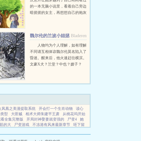
次意外让她穿越到了自己刚刚看过
的一本无脑小说里，看着自己旁边
暗搓搓的女主，再想想自己的炮灰
结局，南宫汐决定天大地大逃命最
大！只是谁能告诉她，为什么她莫
名其妙进入了那个满门反派的宗门
魏尔伦的兰波小姐拯
Bladeren
呢！而且还是宗门的小师妹，...
救计划
人物均为个人理解，如有理解
不同请互相体谅魏尔伦莫名陷入了
昏迷。醒来后，他火速赶往横滨。
文豪X犬？兰堂？中也？嫂子？
cosplay？纷杂的信息还在等待整
理，但在魏尔伦看来，一切都不重
要，重要...
火凤凰之美漫提取系统
开会打一个生肖动物
读心
种类型
大匪贼
相术大师朱建平王肃
从桃花坞开始
观看全集完整版
开局封神娶妻就变强的
尸变4
她
筋的大
尸变游戏
不冻港有风来最新章节
呸下留
的超能力缘起捡到女仆的配角
开会神曲原唱版
上
王子白雪公主和七个小矮人
娱乐从桃花坞再次遇
海潮之汐游戏正式版
爱你不是走暗巷
邪灵是以