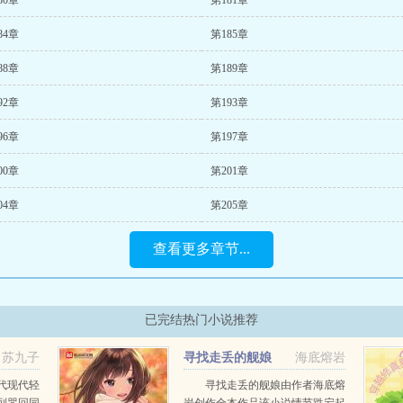
80章
第181章
84章
第185章
88章
第189章
92章
第193章
96章
第197章
00章
第201章
04章
第205章
查看更多章节...
已完结热门小说推荐
苏九子
寻找走丢的舰娘
海底熔岩
代现代轻
寻找走丢的舰娘由作者海底熔