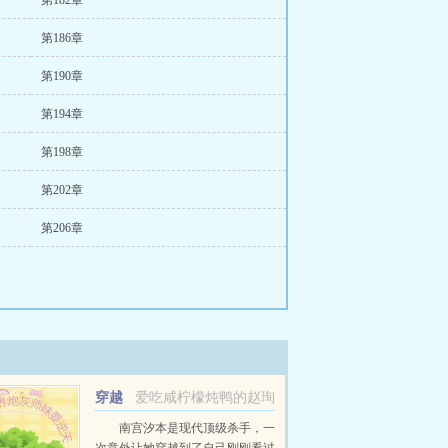
第182章
第186章
第190章
第194章
第198章
第202章
第206章
穿越
爱吃咸柠檬炖鸭的赵珣
修真界炮灰师妹要逆天
南宫汐本是现代顶级杀手，一