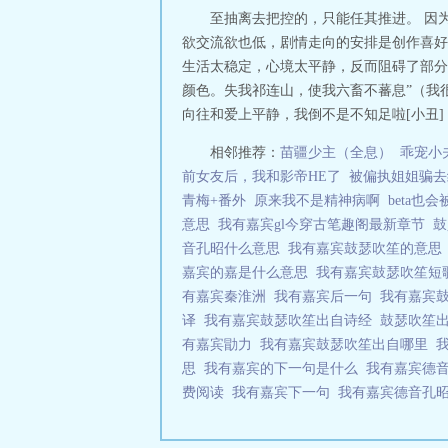
坠湖时，身旁是
至抽离去把控的，只能任其推进。 因
哭。 “好马不吃
欲交流欲也低，剧情走向的安排是创作喜好
遗我一端绮。”“我
生活太稳定，心境太平静，反而阻碍了部分
颜色。失我祁连山，使我六畜不蕃息”（我
向往和爱上平静，我倒不是不知足啦[小丑] 后
相邻推荐：
苗疆少主（全息）
乖宠小
前女友后，我和影帝HE了
被偏执姐姐骗去
青梅+番外
原来我不是精神病啊
beta也
意思
我有嘉宾gl今穿古笔趣阁最新章节
鼓
音孔昭什么意思
我有嘉宾鼓瑟吹笙的意
嘉宾的嘉是什么意思
我有嘉宾鼓瑟吹笙
有嘉宾秦淮洲
我有嘉宾后一句
我有嘉宾
译
我有嘉宾鼓瑟吹笙出自诗经
鼓瑟吹笙
有嘉宾勖力
我有嘉宾鼓瑟吹笙出自哪里
思
我有嘉宾的下一句是什么
我有嘉宾德
费阅读
我有嘉宾下一句
我有嘉宾德音孔