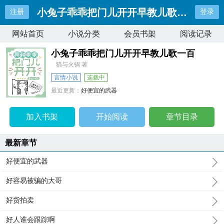
小兔子乖乖把门儿开开早教儿歌一百
注册
登录
网站首页
小说分类
会员书架
阅读记录
小兔子乖乖把门儿开开早教儿歌一百
猫与火锅 著
言情小说
连载中
最近更新：
好便宜的武器
更新时间：
2026-04-08 01:18:00
加入书架
开始阅读
章节目录
最新章节
好便宜的武器
好容易被骗的大哥
好货拍卖
好人谁会跟踪啊