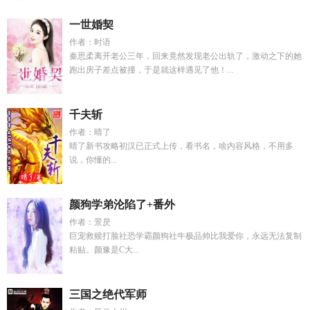
一世婚契
作者：时语
秦思柔离开老公三年，回来竟然发现老公出轨了，激动之下的她
跑出房子差点被撞，于是就这样遇见了他！...
千夫斩
作者：晴了
晴了新书攻略初汉已正式上传，看书名，啥内容风格，不用多
说，你懂的...
颜狗学弟沦陷了+番外
作者：景昃
巨宠救赎打脸社恐学霸颜狗社牛极品帅比我爱你，永远无法复制
粘贴。颜豫是C大...
三国之绝代军师