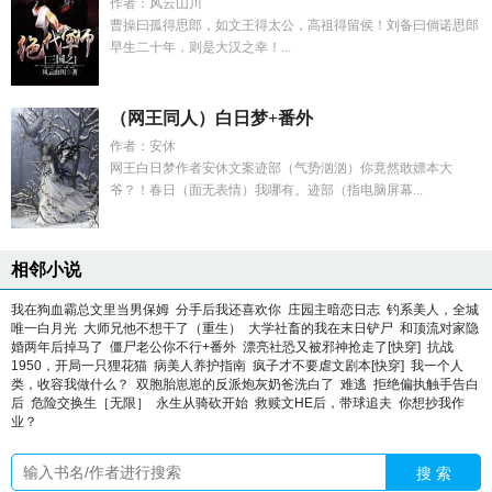
作者：风云山川
曹操曰孤得思郎，如文王得太公，高祖得留侯！刘备曰倘诺思郎
早生二十年，则是大汉之幸！...
（网王同人）白日梦+番外
作者：安休
网王白日梦作者安休文案迹部（气势汹汹）你竟然敢嫖本大
爷？！春日（面无表情）我哪有。迹部（指电脑屏幕...
相邻小说
我在狗血霸总文里当男保姆
分手后我还喜欢你
庄园主暗恋日志
钓系美人，全城
唯一白月光
大师兄他不想干了（重生）
大学社畜的我在末日铲尸
和顶流对家隐
婚两年后掉马了
僵尸老公你不行+番外
漂亮社恐又被邪神抢走了[快穿]
抗战
1950，开局一只狸花猫
病美人养护指南
疯子才不要虐文剧本[快穿]
我一个人
类，收容我做什么？
双胞胎崽崽的反派炮灰奶爸洗白了
难逃
拒绝偏执触手告白
后
危险交换生［无限］
永生从骑砍开始
救赎文HE后，带球追夫
你想抄我作
业？
搜 索