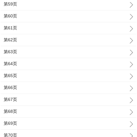
第59页
第60页
第61页
第62页
第63页
第64页
第65页
第66页
第67页
第68页
第69页
第70页