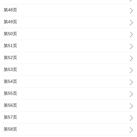
第48页
第49页
第50页
第51页
第52页
第53页
第54页
第55页
第56页
第57页
第58页