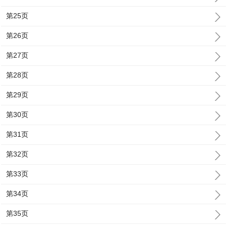
第25页
第26页
第27页
第28页
第29页
第30页
第31页
第32页
第33页
第34页
第35页