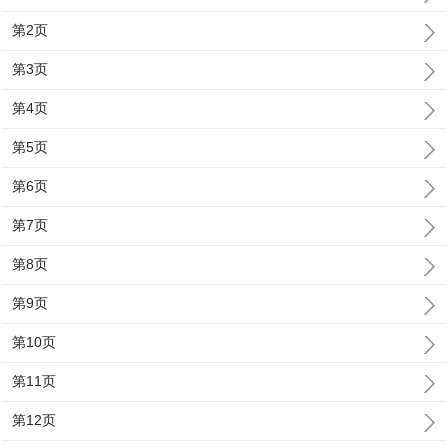
第2页
第3页
第4页
第5页
第6页
第7页
第8页
第9页
第10页
第11页
第12页