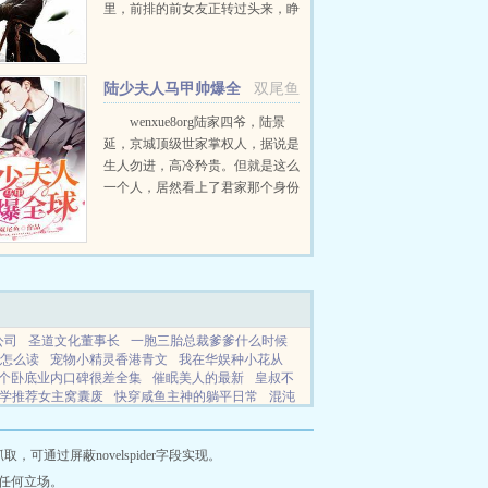
里，前排的前女友正转过头来，睁
着大眼睛看着自己，你醒啦？魏
西，魏西瞬间呼吸不畅，有了窒息
的感觉，跑到隔壁班，没有发现那
陆少夫人马甲帅爆全
双尾鱼
个人的身影，正焦躁不安之时...
球
wenxue8org陆家四爷，陆景
延，京城顶级世家掌权人，据说是
生人勿进，高冷矜贵。但就是这么
一个人，居然看上了君家那个身份
不明的小姑娘叶瓷。四爷说我家小
姑娘小地方来的，胆子小，诸位多
担待。众人是是是，您说的都对。
xintia...
公司
圣道文化董事长
一胞三胎总裁爹爹什么时候
怎么读
宠物小精灵香港青文
我在华娱种小花从
个卧底业内口碑很差全集
催眠美人的最新
皇叔不
学推荐女主窝囊废
快穿咸鱼主神的躺平日常
混沌
子谎言
有个作曲zelia
穿越星际开局被关进男子监狱
县圣容寺
真千金断亲修道全集
这个卧底在业界口
不更了
权力执掌风云在线阅读
世俗百态是什么意
通过屏蔽novelspider字段实现。
击
穿越星际开局匹配9兽夫
四合院修车厂开篇故
任何立场。