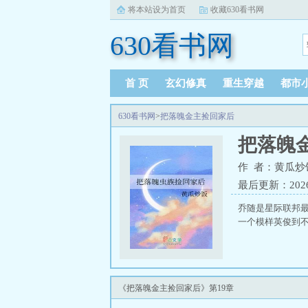
将本站设为首页
收藏630看书网
630看书网
首 页
玄幻修真
重生穿越
都市
630看书网
>
把落魄金主捡回家后
把落魄
作 者：黄瓜炒
最后更新：2026-0
乔随是星际联邦最
一个模样英俊到不
《把落魄金主捡回家后》第19章