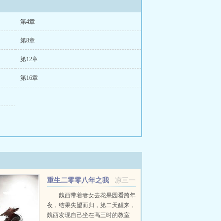
第4章
第8章
第12章
第16章
重生二零零八年之我
凉三一
不平凡的一生
魏西带着妻女去花果园看跨年
夜，结果失望而归，第二天醒来，
魏西发现自己坐在高三时的教室