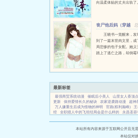
向温柔体贴的丈夫出轨了
离，却遇上了一场拐角的
她撞入了另外一个世界中
变作了他人妇，而且还是
丧尸他后妈（穿越
夫君待见的‘恶毒妇’！恶..
末世肉文）+番外
王晓书一觉醒来，发
到了一篇末世肉文里，成
局悲惨的包子女配。她义
踏上了逃亡之路，却倒霉
播了病毒缔造了末世的罪
学疯子MrZ。那个穿着白
鬼畜气息的瘦高男人站在
嘴角噙笑睨着她，眼...
最新标签
最强商贸系统动漫
催眠后小美人
山里女人香顶
更新
保持爱情长久的秘诀
农家逆袭路动漫
超神
万人嫌重生后成为怪物的神明
官路(权利巅峰)
王
经
全职猎人中的飞坦结局会是什么样的
永昌圣容
神穿越最新章节列表
风流太子男装
四合院从维修
txt
开局与嫂子赵兰的
最新王者荣耀抽王者荣耀
碑很差
镇墓兽长啥样子图片
空间科技出品的机甲
本站所有内容来源于互联网公开且无需登录
思
梦魇之旅书
穿越到全是弱智的世界在线阅读
本站仅对