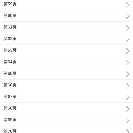
第59页
第60页
第61页
第62页
第63页
第64页
第65页
第66页
第67页
第68页
第69页
第70页