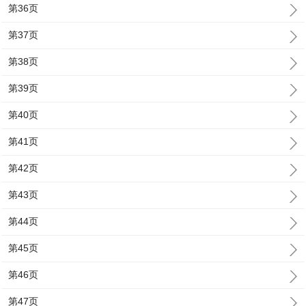
第36页
第37页
第38页
第39页
第40页
第41页
第42页
第43页
第44页
第45页
第46页
第47页