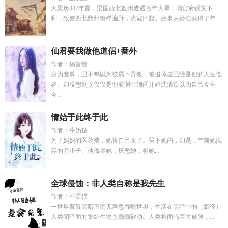
大梁历387年夏，梁国西北数州遭遇百年大旱，因官府赈灾不
利，致使西北数州饿殍遍野，流寇四起。故事从孙浩获得了年...
仙君要我做他道侣+番外
作者：杨富贵
身为魔尊，卫不鸣以为被属下背叛，被迫掉崖已经是他的人生低
谷。却没想到这仅仅是他波澜壮阔的开始沈清欢以为自己今生
今...
情始于此终于此
作者：牛奶糖
为了妈妈的医药费，她将自己卖了。买下她的，却是三年前她抛
弃的穷小子。他侮辱她，厌恶她，将她...
全球侵蚀：非人类自称是我先生
作者：不语猫
一世界背景黑暗正悄无声息吞噬世界，生活在黑暗中的（影怪）
人类阴暗面的集结生物也蠢蠢欲动。人类将面临巨大威胁，...