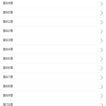
第59章
第60章
第61章
第62章
第63章
第64章
第65章
第66章
第67章
第68章
第69章
第70章