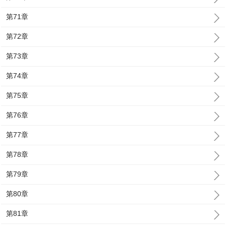
第71章
第72章
第73章
第74章
第75章
第76章
第77章
第78章
第79章
第80章
第81章