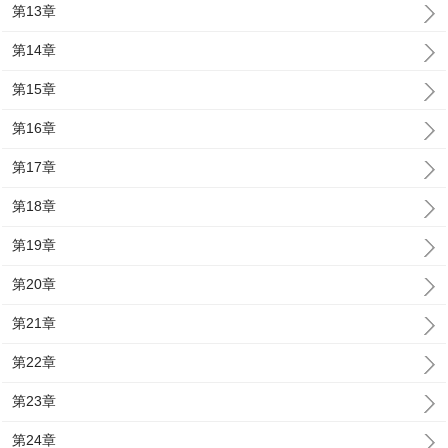
第13章
第14章
第15章
第16章
第17章
第18章
第19章
第20章
第21章
第22章
第23章
第24章