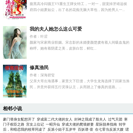
腹黑高冷闷骚王VS重生王牌女特工，一对一，甜宠掉牙靖远侯
府四小姐萧如尘，出了名的花痴无脑大草包，因为抢男人一...
我的夫人她怎么这么可爱
作者：叶涩
颜家与宋家商业联姻。宋念影的未婚妻颜楚虞有着人间吸血鬼的
称呼。她有着阴柔之美，皮肤白皙，鲜红...
修真渔民
作者：深海碧玺
父亲大哥出海遇事，家里欠下巨债，大学生龙海选择了回家当渔
民，并意外获得五行灵珠认主，从而踏上了修真的道路。...
相邻小说
豪门替身女配想开了
穿成富二代大佬的女人
封神之我成了殷夫人
过气天团
寒
门子权臣之路
宫女上位记
一昭升仙
穿成大佬的爬墙娇妻
星际脱单指南
转学
后，和暗恋我的校草同桌了
反派小姑子五岁半
百妖谱·壹
在七零当反派大嫂
珺