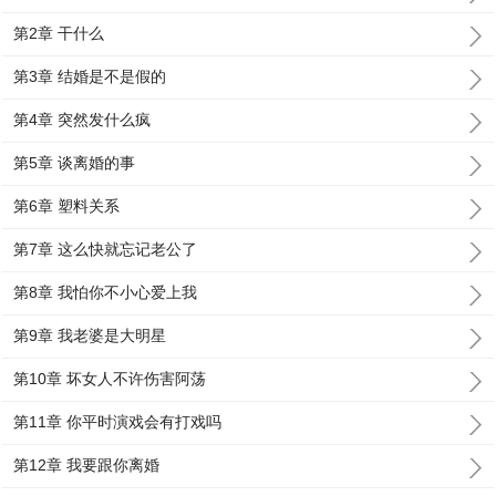
第2章 干什么
第3章 结婚是不是假的
第4章 突然发什么疯
第5章 谈离婚的事
第6章 塑料关系
第7章 这么快就忘记老公了
第8章 我怕你不小心爱上我
第9章 我老婆是大明星
第10章 坏女人不许伤害阿荡
第11章 你平时演戏会有打戏吗
第12章 我要跟你离婚