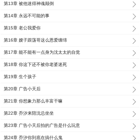
第13章 被他迷得神魂颠倒
第14章 永远不可能的事
第15章 老公我爱你
第16章 嫂子跟荡哥这么恩爱缠绵
第17章 能不能有一点身为沈太太的自觉
第18章 你这下还不被你老婆迷死
第19章 生个孩子
第20章 广告小天后
第21章 你想象力那么丰富干嘛
第22章 乔汐来陪沈总坐坐
第23章 广告小天后拍的广告是什么玩意
第24章 乔汐你到底在搞什么鬼