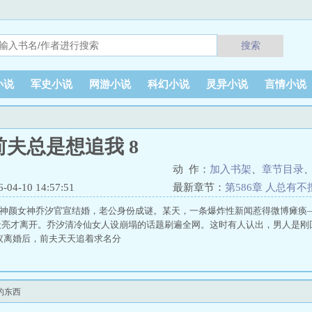
搜索
小说
军史小说
网游小说
科幻小说
灵异小说
言情小说
夫总是想追我 8
动 作：
加入书架
、
章节目录
4-10 14:57:51
最新章节：
第586章 人总有
圈顶级神颜女神乔汐官宣结婚，老公身份成谜。某天，一条爆炸性新闻惹得微博瘫
天亮才离开。乔汐清冷仙女人设崩塌的话题刷遍全网。这时有人认出，男人是刚
议离婚后，前夫天天追着求名分
的东西