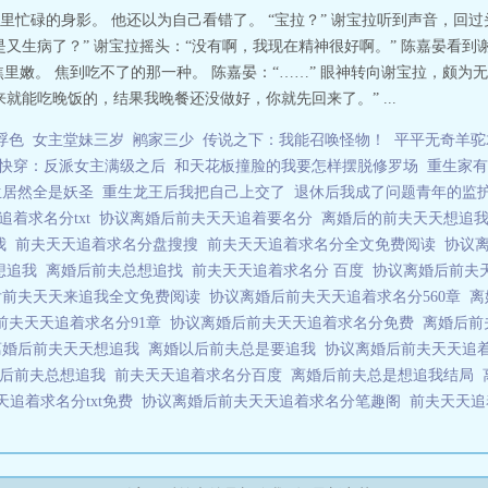
里忙碌的身影。 他还以为自己看错了。 “宝拉？” 谢宝拉听到声音，回
又生病了？” 谢宝拉摇头：“没有啊，我现在精神很好啊。” 陈嘉晏看
里嫩。 焦到吃不了的那一种。 陈嘉晏：“……” 眼神转向谢宝拉，颇为无
就能吃晚饭的，结果我晚餐还没做好，你就先回来了。” ...
浮色
女主堂妹三岁
鹇家三少
传说之下：我能召唤怪物！
平平无奇羊驼
快穿：反派女主满级之后
和天花板撞脸的我要怎样摆脱修罗场
重生家有
生居然全是妖圣
重生龙王后我把自己上交了
退休后我成了问题青年的监
追着求名分txt
协议离婚后前夫天天追着要名分
离婚后的前夫天天想追
我
前夫天天追着求名分盘搜搜
前夫天天追着求名分全文免费阅读
协议
总想追我
离婚后前夫总想追找
前夫天天追着求名分 百度
协议离婚后前夫
后前夫天天来追我全文免费阅读
协议离婚后前夫天天追着求名分560章
离
前夫天天追着求名分91章
协议离婚后前夫天天追着求名分免费
离婚后前
离婚后前夫天天想追我
离婚以后前夫总是要追我
协议离婚后前夫天天追
前后前夫总想追我
前夫天天追着求名分百度
离婚后前夫总是想追我结局
天追着求名分txt免费
协议离婚后前夫天天追着求名分笔趣阁
前夫天天追