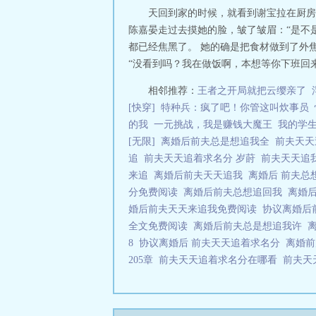
天回到家的时候，就看到谢宝拉在厨房
陈嘉晏走过去摸她的脸，皱了皱眉：“是不是
都已经焦黑了。 她的确是把食材做到了外焦
“没看到吗？我在做饭啊，本想等你下班回来
相邻推荐：
王者之开局就把云缨亲了
[快穿]
特种兵：疯了吧！你管这叫炊事员
的我
一元挑战，我是赚钱大魔王
我的学
[无限]
离婚后前夫总是想追我全
前夫天天
追
前夫天天追着求名分 岁莳
前夫天天追
来追
离婚后前夫天天追我
离婚后 前夫
分免费阅读
离婚后前夫总想追回我
离婚
婚后前夫天天来追我免费阅读
协议离婚后
全文免费阅读
离婚后前夫总是想追我许
8
协议离婚后 前夫天天追着求名分
离婚
205章
前夫天天追着求名分在哪看
前夫天