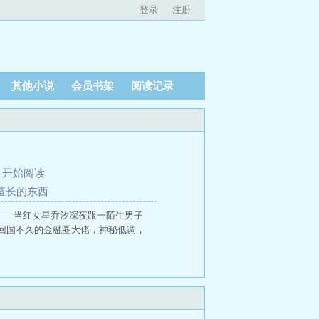
登录
注册
其他小说
会员书架
阅读记录
、
开始阅读
不擅长的东西
痪——当红女星乔汐深夜跟一陌生男子
回国不久的金融圈大佬，神秘低调，