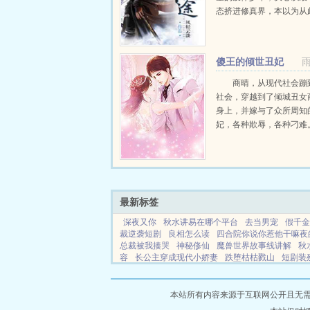
态挤进修真界，本以为从
外，岂料修真界更是无情
少年拼命喋血，努力抓住
机，取阴阳乾坤戒，吞魔
傻王的倾世丑妃
一寸修为一寸血，杀出一条白
商晴，从现代社会蹦
社会，穿越到了倾城丑女
身上，并嫁与了众所周知
妃，各种欺辱，各种刁难
日，傻王在别人的怂勇之
的身上，上下其手，并嚷
奶吃她恨那个操纵这一切
强...
最新标签
深夜又你
秋水讲易在哪个平台
去当男宠
假千金
裁逆袭短剧
良相怎么读
四合院你说你惹他干嘛夜
总裁被我揍哭
神秘俢仙
魔兽世界故事线讲解
秋
容
长公主穿成现代小娇妻
跌堕枯枯戮山
短剧装
司 部下
我只吐槽太子殿下做的小說有賣相怎麼樣
什么意思
苗寨缠情盅
跌堕枯枯戮山免费观看
助
爱是没有逻辑 老歌
美人和上司在剧中的表现
在
本站所有内容来源于互联网公开且无需登录
青梅坚信贞洁是男子最好的聘礼
英女侠攻击特效演