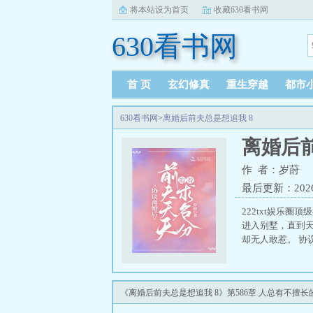
将本站设为首页
收藏630看书网
630看书网
首 页
玄幻修真
重生穿越
都市
630看书网
>
离婚后前夫总是想追我 8
离婚后前
作 者：岁莳
最后更新：2026-0
222txt娱乐
进入别墅，直到
却无人敢惹。 协
《离婚后前夫总是想追我 8》第586章 人总有不擅长