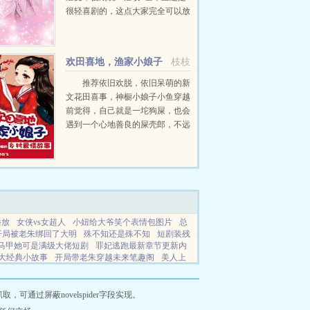
很轻喜剧的，这点大家完全可以放
心...
欢田喜地，渔家小娘子
枝枝
推荐依旧欢脱，依旧呆萌的新
文花田喜事，神橱小娘子小鱼穿越
前觉得，自己就是一坨狗屎，也会
遇到一个心地善良的屎壳郎，不远
万里找到她，把她当成宝贝滚回
家，变成家里的镇宅之宝。后来，
她穿越到了一个克死相公，一日三
顿被婆婆打的小鱼娘身上...
播放
女侠vs女超人
小妞给大爷笑个表情包图片
总
开局被老朱绑回了大明
殊不知还是殊不知
短剧装残
马甲她可是满级大佬短剧
罪妃逃跑最新章节更新内
大经典小故事
开局带老朱穿越未来笔趣阁
美人上
魔帝慕玥熙
恶役大小姐再也不当好人了
前朝公主是
越推荐
太子殿下的小娇娇免费阅读
太子和小青梅
惹不得免费阅读无弹窗
闪婚后夫人超飒
太子的小
通过屏蔽novelspider字段实现。
校的炮灰
助攻反派后我被反扑了txt资源
故国江山依