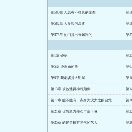
第586章 人总有不擅长的东西
第5
第582章 大多数的温柔
第5
第578章 他们是出来屠狗的
第5
第1章 碰瓷
第2
第5章 谈离婚的事
第6
第9章 我老婆是大明星
第1
第13章 被他迷得神魂颠倒
第1
第17章 能不能有一点身为沈太太的自觉
第
第21章 你想象力那么丰富干嘛
第2
第25章 的确是很有灵气的艺人
第2