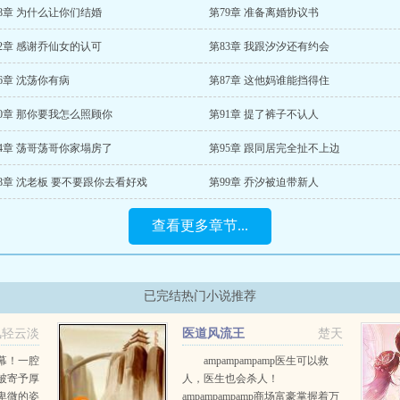
8章 为什么让你们结婚
第79章 准备离婚协议书
2章 感谢乔仙女的认可
第83章 我跟汐汐还有约会
6章 沈荡你有病
第87章 这他妈谁能挡得住
0章 那你要我怎么照顾你
第91章 提了裤子不认人
4章 荡哥荡哥你家塌房了
第95章 跟同居完全扯不上边
8章 沈老板 要不要跟你去看好戏
第99章 乔汐被迫带新人
查看更多章节...
已完结热门小说推荐
风轻云淡
医道风流王
楚天
幕！一腔
ampampampamp医生可以救
被寄予厚
人，医生也会杀人！
卑微的姿
ampampampamp商场富豪掌握着万