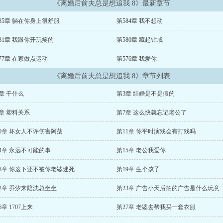
《离婚后前夫总是想追我 8》最新章节
85章 躺在你身上很舒服
第584章 我不想动
81章 我跟你开玩笑的
第580章 藏起钻戒
77章 在家做点运动
第576章 我爱你
《离婚后前夫总是想追我 8》章节列表
章 干什么
第3章 结婚是不是假的
章 塑料关系
第7章 这么快就忘记老公了
0章 坏女人不许伤害阿荡
第11章 你平时演戏会有打戏吗
4章 永远不可能的事
第15章 老公我爱你
18章 你这下还不被你老婆迷死
第19章 生个孩子
2章 乔汐来陪沈总坐坐
第23章 广告小天后拍的广告是什么玩意
6章 1707上来
第27章 老婆去帮我买一套衣服