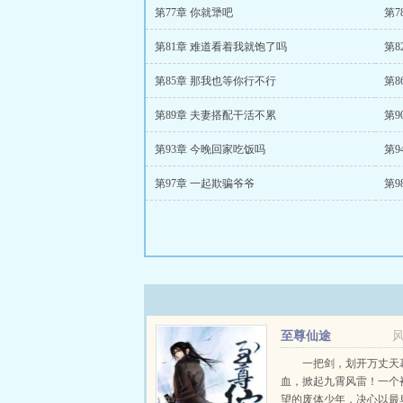
第77章 你就犟吧
第7
第81章 难道看着我就饱了吗
第8
第85章 那我也等你行不行
第8
第89章 夫妻搭配干活不累
第9
第93章 今晚回家吃饭吗
第9
第97章 一起欺骗爷爷
第9
至尊仙途
一把剑，划开万丈天
血，掀起九霄风雷！一个
望的废体少年，决心以最