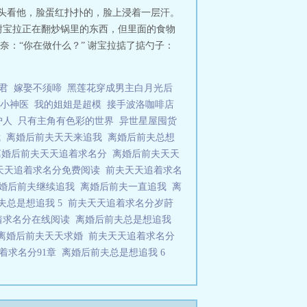
过头看他，脸蛋红扑扑的，脸上浸着一层汗。
到谢宝拉正在翻炒锅里的东西，但里面的食物
奈：“你在做什么？” 谢宝拉掂了掂勺子：
君
嫁娶不须啼
黑莲花穿成男主白月光后
小神医
我的姐姐是超模
接手波洛咖啡店
护人
只有主角有色彩的世界
异世星屋囤货
我
离婚后前夫天天来追我
离婚后前夫总想
离婚后前夫天天追着求名分
离婚后前夫天天
天天追着求名分免费阅读
前夫天天追着求名
婚后前夫继续追我
离婚后前夫一直追我
离
夫总是想追我 5
前夫天天追着求名分岁莳
着求名分在线阅读
离婚后前夫总是想追我
离婚后前夫天天求婚
前夫天天追着求名分
着求名分91章
离婚后前夫总是想追我 6