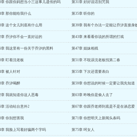
30章 你跟你妈想当小三这事儿遗传的吗
第31章 好好说话别咒我
4章 那你能给我什么
第35章 听你的
38章 这个女儿到底有什么用
第39章 我有个办法一定能让乔汐直接身
42章 乔汐你不会一直好运的
第43章 来看看你说的所谓的打戏
46章 我这里有一份关于乔汐的黑料
第47章 姐妹相残
0章 盯着沈老板
第51章 不耽误沈老板找第二春
4章 被人针对
第55章 下次还需要表白
8章 乔汐喝醉
第59章 你想说的时候一定要让我先知道
2章 我就知道你这人恶毒
第63章 昨晚你是偷人去了
6章 活动站台意外2
第67章 你跟乔老师到底是不是在谈恋爱
0章 你别想害我
第71章 你想明天上新闻头条吗
74章 我脸上写着好骗两个字吗
第75章 呵女人