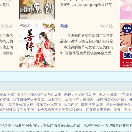
此超脱世
贯家财，ampampampamp政界精英
。从此，
掌握着官位权柄，am...
命运契
神灵脉，
雨落青荷
善终
玖拾陆
骨...
到了古代
善终由作者玖拾陆创作全本作
商晴儿的
品该小说情节跌宕起伏扣人心弦是
的傻王为
一本难得的情节与文笔俱佳的好书
。大婚当
919言情小说免费提供善终全文无
下，在她
弹窗的纯文字在线阅读。...
嚷着要找
的男人，
她惹不得
关于749局绝密档案系列故事
恶役大小姐的黑历史
美人上司 部下 在线
的旋律
我在修仙界做美食喂毛茸茸晋江
故国不在人束旧装
绿帽的幸福你不懂2
水伊
就是爱你怎么样
魇魔是什么东西
折煞内容
魔兽世界 故事
惹她干嘛假千金
残总裁被我揍哭女主演
太子青梅妻全文免费阅读正版
你在夏日电视剧
魔兽世界十
水天需变水雷屯
就爱你爱的那么干脆是什么歌
大神对我下手了免费阅读
邪妃戏
攻病娇反派后我被反扑了
穿越世界可能性
重生年华似锦阅读全文免费
民国逆袭穿
线阅读前朝公主
四合院杀疯了何雨柱
穿书公主了名子
葫芦神器有用吗
假千金她
即可获取的网页内容，本站爬虫遵循robots协议，若您的网站不希望被本站爬虫抓取，可
示
用葫芦收妖怪的神仙
助攻病娇男配后我被反扑了微博
我穿成女扮男装混进男