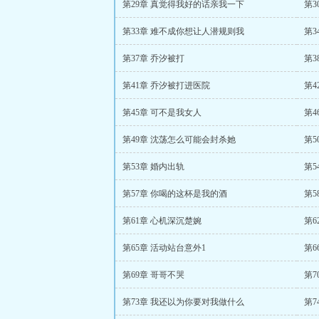
第29章 真觉得我好的话亲我一下
第
第33章 难不成你想让人潜规则我
第3
第37章 乔汐被打
第
第41章 乔汐被打进医院
第
第45章 可不是我女人
第
第49章 沈荡怎么可能会封杀她
第5
第53章 婚内出轨
第5
第57章 你喝的这杯是我的酒
第5
第61章 心机深沉楚婉
第6
第65章 活动站台意外1
第6
第69章 哥哥不哭
第7
第73章 我还以为你要对我做什么
第