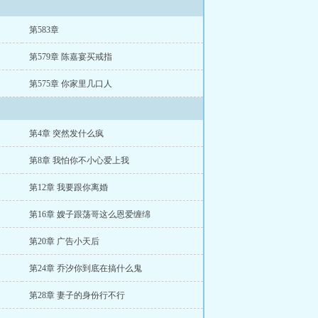
第583章
第579章 陈嘉宴买戒指
第575章 你家里几口人
第4章 突然发什么疯
第8章 我怕你不小心爱上我
第12章 我要跟你离婚
第16章 嫂子跟荡哥这么恩爱缠绵
第20章 广告小天后
第24章 乔汐你到底在搞什么鬼
第28章 妻子的身份行不行