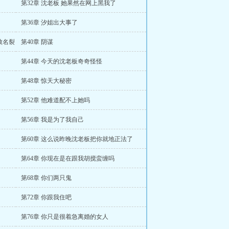
第32章 沈老板 她果然在网上黑我了
第36章 汐姐出大事了
败名裂
第40章 阴谋
第44章 今天的沈老板奇奇怪怪
第48章 惊天大秘密
第52章 他难道配不上她吗
第56章 我是为了我自己
第60章 这么说昨晚沈老板把你就地正法了
第64章 你现在是在跟我胡搅蛮缠吗
第68章 你们两只鬼
第72章 你跟我住吧
第76章 你只是很着急离婚的女人