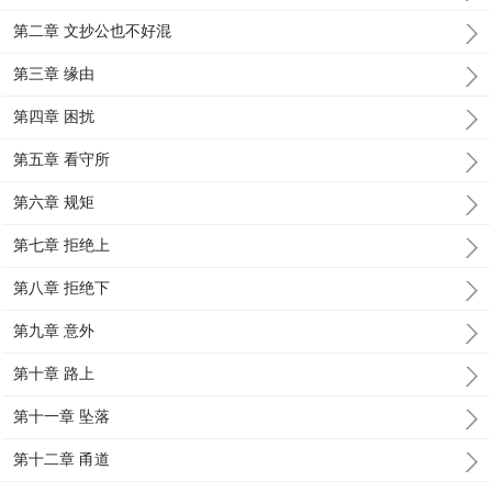
第二章 文抄公也不好混
第三章 缘由
第四章 困扰
第五章 看守所
第六章 规矩
第七章 拒绝上
第八章 拒绝下
第九章 意外
第十章 路上
第十一章 坠落
第十二章 甬道