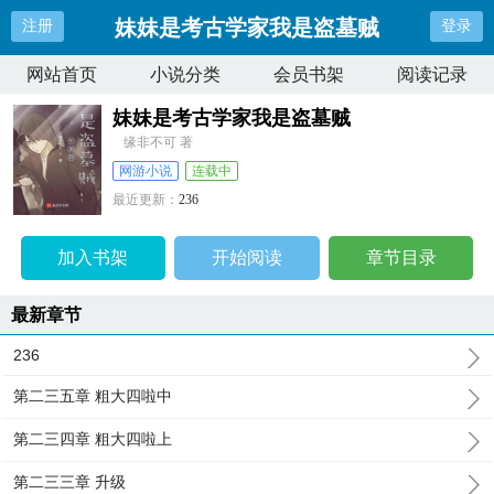
妹妹是考古学家我是盗墓贼
注册
登录
网站首页
小说分类
会员书架
阅读记录
妹妹是考古学家我是盗墓贼
缘非不可 著
网游小说
连载中
最近更新：
236
更新时间：
2026-04-09 04:29:28
加入书架
开始阅读
章节目录
最新章节
236
第二三五章 粗大四啦中
第二三四章 粗大四啦上
第二三三章 升级