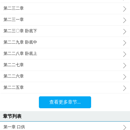
第二三二章
第二三一章
第二三〇章 卧底下
第二二九章 卧底中
第二二八章 卧底上
第二二七章
第二二六章
第二二五章
查看更多章节...
章节列表
第一章 口供