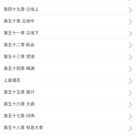
第四十九章 尘埃上
第五十章 尘埃中
第五十一章 尘埃下
第五十二章 机会
第五十三章 澄清
第五十四章 喝酒
上架感言
第五十五章 探讨
第五十六章 大鼎
第五十七章 问询
第五十八章 邻居大章