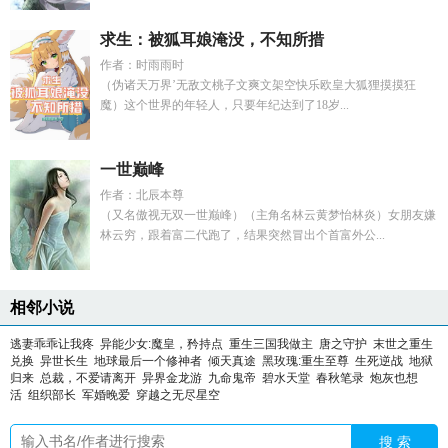
求生：被狐耳娘淹没，不知所措
作者：时雨雨时
（伪诸天万界’无敌文桃子文爽文架空快乐欧皇大狐狸摸摸狂
魔）这个世界的年轻人，只要年纪达到了18岁...
一世巅峰
作者：北辰本尊
（又名傲视无双一世巅峰）（主角名林云黄梦怡林炎）女朋友嫌
林云穷，跟着富二代跑了，结果突然冒出个首富外公...
相邻小说
逃妻乖乖让我疼
异能少女:魔皇，矜持点
重生三国我做主
唐之守护
末世之重生
兑换
异世长生
地球最后一个修神者
倾天真途
黑玫瑰:重生至尊
生死逆战
地狱
归来
总裁，不爱请离开
异界金龙游
九命鬼帝
碧水天堂
春秋笔录
炮灰也想
活
组织部长
军婚晚爱
穿越之无尽星空
搜 索