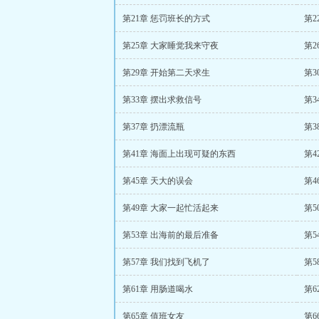
第21章 惩罚班长的方式
第2
第25章 大家睡觉我来守夜
第
第29章 开始第二天求生
第3
第33章 摆出求救信号
第
第37章 扔漂流瓶
第3
第41章 海面上出现可疑的东西
第4
第45章 天大的误会
第4
第49章 大家一起忙活起来
第5
第53章 出海前的最后准备
第5
第57章 我们找到飞机了
第5
第61章 用肠道喝水
第6
第65章 值班女友
第6