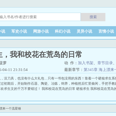
搜索
小说
军史小说
网游小说
科幻小说
灵异小说
言情小说
生，我和校花在荒岛的日常
菠萝
动 作：
加入书架
、
章节目录
4-11 21:31:54
最新章节：
第345章 海上漂
机，没刀具，也没有什么大礼包，只有一书包没用的东西！靠着一个硬核求生系
度过初期后，开始制作石器、陶瓷、冶炼，饲养，种植然后忙里偷闲，手把手教
欢求生文的千万不要错过！ 我和校花在荒岛的日常 硬核求生 我和校花在荒岛的日
上漂来一个流星锤