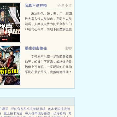
我真不是神棍
恰灵小道
末法时代，妖，鬼，尸，精四
族大举入侵人类城市，意图与人类
混居，人类顶尖势力问天宫和玄门
却在勾心斗角，而地下的魔族也蠢
蠢欲动，这看似平静的世界暗流涌
动，一场足以改变人类命运的七族
混战即将拉开序幕...
重生都市修仙
张卿
李铭原本只差一步就能够登临
仙界，却被手下背叛，最终惨谈收
场但上苍有眼，一直跟随他的修仙
系统在最后关头，竟然将他带回了
年少修仙之初不管世事如何变幻，
我定能再次问鼎巅峰！拥有修仙系
统，美女老师温柔校花统统不在话
下，这一世他重...
在哪里
我的背包很小完整版原唱
副本无限流漫画
怕
魔王抽卡黄油
每天都离现形更进一步好看吗
奇