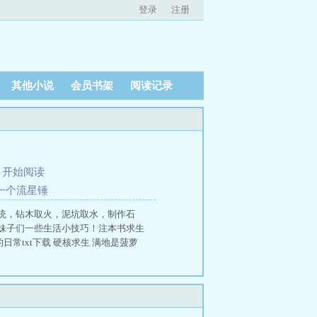
登录
注册
其他小说
会员书架
阅读记录
、
开始阅读
来一个流星锤
统，钻木取火，泥坑取水，制作石
妹子们一些生活小技巧！注本书求生
常txt下载 硬核求生 满地是菠萝