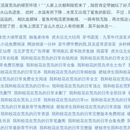
次流落荒岛的艰苦环境！” “人家上次都和陆哲来了，陆哲肯定带她玩了好几圈
火山岛进发。 此时，水温有所下降，水里又出现了鲨鱼的影踪。 不过，
远远的。 相比血腥味，鲨鱼对电流更加敏感。 一路有惊无险，再次抵达火
哲想了想，在海上漂流了这么久也让人有些烦累，莫不如休息一...
末世大佬带逃荒
御鬼者传奇
虎夫伍北大结局
穿书团宠：九零年代首富
北小说免费阅读
网游倒退一分钟
卖牛攒学费的我,其实是草原首富
乡村
王仙尊
伍北罗雪无广告弹窗
带球跑后,霍爷跪求复婚
雨霖零
虎夫伍北
日常在线看
我和校花在荒岛的日常在线阅读
我和校花在荒岛的日常全
日常免费完整版
我和校花在荒岛的日常全集
我和校花的荒岛求生土包子
和校花在荒岛的日常完本
我和校花在荒岛的日常精校版
硬核求生我和校
在荒岛的日常免费全文阅读
我和校花在荒岛的日常全文
我和校花在荒
生我和校花在荒岛的日常txt
我和校花在荒岛的日常顶点
我和校花在荒
 无删节
我和校花在荒岛的日常未删了
我和校花在荒岛的日常全部目录
生我和校花在荒岛上日常
我和校花在荒岛的日常txt
我和校花在荒岛的日
在荒岛的日常最新章节免费阅读
硬核求生我和校花在荒岛的日常原版
我
孑
我和校花在荒岛的日常资源
我和校花在荒岛的日常完整版本免费阅读
生肖辰
我和校花在荒岛的日常笔趣阁
我和校花在荒岛的日常合集免费
岛的日常最新章节列表
我和校花在荒岛的日常完整版
硬核求生我和在荒