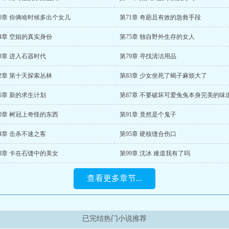
70章 你俩啥时候多出个女儿
第71章 奇葩且有效的急救手段
4章 空姐的真实身份
第75章 独自野外生存的女人
8章 进入石器时代
第79章 寻找清洁用品
2章 第十天探索丛林
第83章 少女坐死了蝎子麻烦大了
6章 新的求生计划
第87章 不要破坏可爱兔兔本身完美的味
0章 树冠上奇怪的东西
第91章 竟然是个鬼子
4章 击杀不速之客
第95章 硬核缝合伤口
8章 卡在石缝中的美女
第99章 沈冰 难道我有了吗
查看更多章节...
已完结热门小说推荐