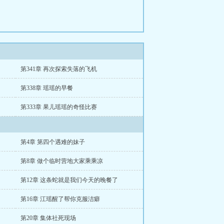
第341章 再次探索失落的飞机
第338章 瑶瑶的早餐
第333章 果儿瑶瑶的奇怪比赛
第4章 第四个遇难的妹子
第8章 做个临时营地大家乘乘凉
第12章 这条蛇就是我们今天的晚餐了
第16章 江瑶醒了帮你克服洁癖
第20章 集体社死现场