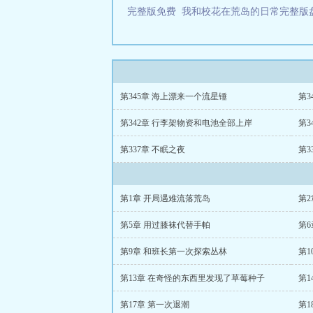
完整版免费
我和校花在荒岛的日常完整
第345章 海上漂来一个流星锤
第3
第342章 行李架物资和电池全部上岸
第3
第337章 不眠之夜
第3
第1章 开局遇难流落荒岛
第
第5章 用过膝袜代替手帕
第
第9章 和班长第一次探索丛林
第1
第13章 在奇怪的东西里发现了草莓种子
第1
第17章 第一次退潮
第1