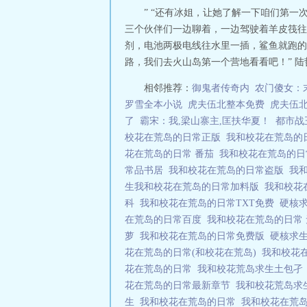
” “还有冰姐，让她了解一下咱们第一
三个伙伴们一边聊着，一边驾驶着羊皮筏往
剂，电池两极电线往水里一插，鲨鱼就跑的
路，我们去火山岛第一个营地看看吧！” 陆
相邻推荐：
御鬼者传奇内
农门傻女：
罗雪全本小说
虎夫伍北整本免费
虎夫伍
了
霸宋：我,梁山寨主,匡扶华夏！
都市战
校花在荒岛的日常正版
我和校花在荒岛的
花在荒岛的日常 番茄
我和校花在荒岛的
常品书居
我和校花在荒岛的日常盗版
我
生我和校花在荒岛的日常加料版
我和校花
科
我和校花在荒岛的日常TXT免费
硬核求
在荒岛的日常百度
我和校花在荒岛的日常
萝
我和校花在荒岛的日常免费版
硬核求
花在荒岛的日常(和校花在荒岛)
我和校花
花在荒岛的日常
我和校花荒岛求生土包
花在荒岛的日常最新章节
我和校花荒岛求
生
我和校花在荒岛的日常
我和校花在荒