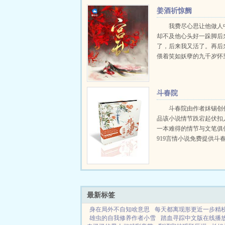
姜酒祈惊阙
我费尽心思让他做人
却不及他心头好一跺脚后
了，后来我又活了。再后
偎着笑如妖孽的九千岁怀
道我这个人一向大方，你
死法吧。...
斗春院
斗春院由作者姀锡创
品该小说情节跌宕起伏扣
一本难得的情节与文笔俱
919言情小说免费提供斗
无弹窗的纯文字在线阅读。.
最新标签
身在局外不自知啥意思
每天都离现形更近一步精
雄虫的自我修养作者小雪
踏血寻踪中文版在线播