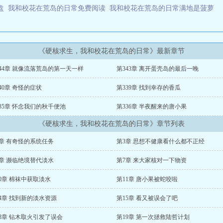
版盘
我和校花在荒岛的日常免费阅读
我和校花在荒岛的日常满地是菠萝
《硬核求生，我和校花在荒岛的日常》最新章节
44章 就像流落荒岛的第一天一样
第343章 离开蛋壳岛的最后一晚
40章 奇怪的症状
第339章 找到幸存的香瓜
35章 怀念我们的秋千便池
第336章 半夜醒来的唐小果
《硬核求生，我和校花在荒岛的日常》章节列表
2章 有奇怪的系统任务
第3章 思想不健康看什么都不正经
6章 濒临绝境替代淡水
第7章 来大家核对一下物资
0章 棉袜中获取淡水
第11章 唐小果被蛇咬啦
4章 找到新的淡水资源
第15章 看又被误会了吧
8章 钻木取火引发了误会
第19章 第一次拯救陆哲计划