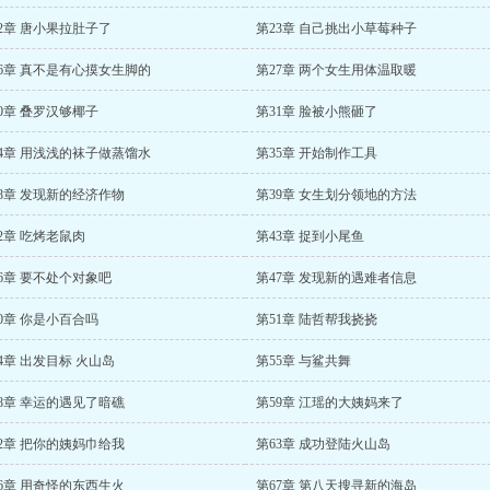
2章 唐小果拉肚子了
第23章 自己挑出小草莓种子
26章 真不是有心摸女生脚的
第27章 两个女生用体温取暖
0章 叠罗汉够椰子
第31章 脸被小熊砸了
34章 用浅浅的袜子做蒸馏水
第35章 开始制作工具
8章 发现新的经济作物
第39章 女生划分领地的方法
2章 吃烤老鼠肉
第43章 捉到小尾鱼
6章 要不处个对象吧
第47章 发现新的遇难者信息
0章 你是小百合吗
第51章 陆哲帮我挠挠
4章 出发目标 火山岛
第55章 与鲨共舞
8章 幸运的遇见了暗礁
第59章 江瑶的大姨妈来了
2章 把你的姨妈巾给我
第63章 成功登陆火山岛
6章 用奇怪的东西生火
第67章 第八天搜寻新的海岛