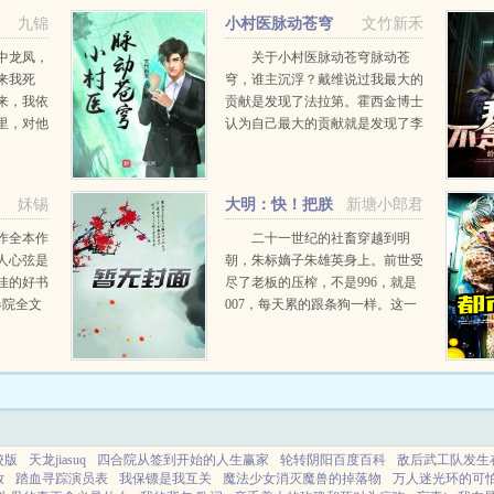
九锦
小村医脉动苍穹
文竹新禾
中龙凤，
关于小村医脉动苍穹脉动苍
来我死
穹，谁主沉浮？戴维说过我最大的
来，我依
贡献是发现了法拉第。霍西金博士
里，对他
认为自己最大的贡献就是发现了李
自己挑个
爱牛。小村医李爱牛，手里拿着一
本。穿越，没有月光宝盒修仙，遇
不到天劫。他，孤儿残疾智障诸多
姀锡
大明：快！把朕
新塘小郎君
的不幸，伴随着...
绑了给皇太孙送去
作全本作
二十一世纪的社畜穿越到明
人心弦是
朝，朱标嫡子朱雄英身上。前世受
佳的好书
尽了老板的压榨，不是996，就是
春院全文
007，每天累的跟条狗一样。这一
..
世他决定想好好躺平，享受生活！
然而他的身份，注定躺平不了。陛
下，不好了！皇太孙造反了！什
么？快陛...
校版
天龙jiasuq
四合院从签到开始的人生赢家
轮转阴阳百度百科
敌后武工队发生
放
踏血寻踪演员表
我保镖是我互关
魔法少女消灭魔兽的掉落物
万人迷光环的可