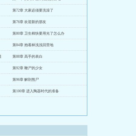
第72章 大家必须要洗澡了
第76章 欢迎新的朋友
第80章 卫生棉快要用光了怎么办
第84章 抱着林浅浅回营地
道
第88章 高手的表白
第92章 鞭尸的少女
第96章 解剖熊尸
第100章 进入陶器时代的准备