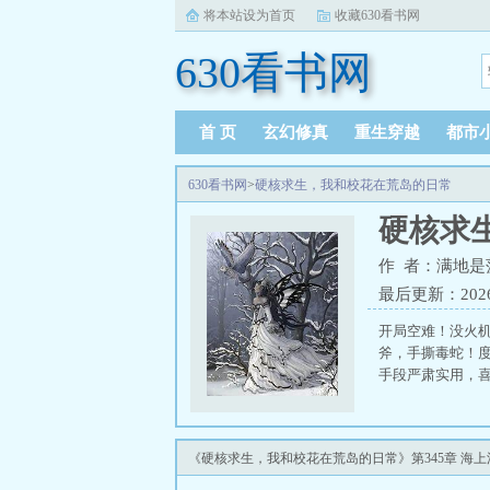
将本站设为首页
收藏630看书网
630看书网
首 页
玄幻修真
重生穿越
都市
630看书网
>
硬核求生，我和校花在荒岛的日常
硬核求
作 者：满地是
最后更新：2026-0
开局空难！没火
斧，手撕毒蛇！
手段严肃实用，喜
《硬核求生，我和校花在荒岛的日常》第345章 海