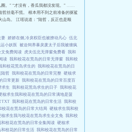
。” “才没有，香瓜我都没发现。” ……
陆哲丝毫不慌。 根本用不到之前准备的驱鲨
山岛。 江瑶说道：“陆哲，反正也是顺
夫妻
娇娇在侧,冷戾权臣也被撩动凡心
伍北
桃运小妖医
被迫饲养暴戾废太子后我被缠疯
全文免费阅读
虎夫伍北无弹窗免费看
我和
文阅读
我和校花在荒岛的日常无弹窗
我和校
我和校花荒岛求生的
我和校花在荒岛的日
花陆哲
我和校花在荒岛的日常完整
硬核求
岛的日常更新
我和校花在荒岛的日常百度百
野求生
我和校花荒岛求生的日子
我和校花
硬核求生我和校花在荒岛的日常满地是菠
常TXT
我和校花在荒岛的日常生活
我和校
和校花在荒岛的日常大结局
硬核求生我和校
硬核求生我与校花在荒岛求生全文免
我和校
我和校花在荒岛的日常全集阅读
硬核求
岛和校花的日常生活
我和校花在荒岛的日常