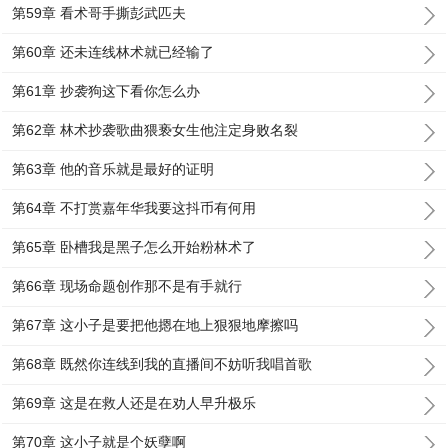
第59章 看术哥手撕彭武匹夫
第60章 还未连线林术就已经输了
第61章 抄袭狗这下看你怎么办
第62章 林术抄袭歌曲猥亵女生他注定身败名裂
第63章 他的音乐就是最好的证明
第64章 不打赏嘉年华我要这抖币有何用
第65章 卧槽我是黑子怎么开始粉林术了
第66章 现场命题创作那不是有手就行
第67章 这小子是要把他摁在地上狠狠地摩擦吗
第68章 既然你连线到我的直播间不妨听我唱首歌
第69章 这是在救人还是在劝人早升极乐
第70章 这小子就是个妖孽啊