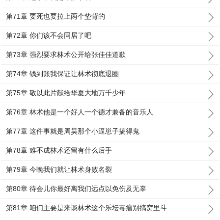
第71章 要死也要拉上两个垫背的
第72章 你们该不会同居了吧
第73章 强烈要求林术公开给张佳佳道歉
第74章 钱到账我保证让林术彻底退圈
第75章 敬以此片献给华夏大地万千少年
第76章 林术他是一个好人一个德才兼备的音乐人
第77章 这件事就是周昊那个小逼崽子搞得鬼
第78章 难不成林术还留有什么后手
第79章 今晚我们就让林术身败名裂
第80章 待会儿你最好离我们远点以免伤及无辜
第81章 咱们主要是来谈林术这个乐坛毒瘤别搞窝里斗