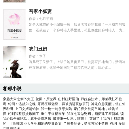
吾家小狐妻
作者：七月半雨
她是大城市的小小编辑一枚，却莫名其妙穿越成了一只成精的狐
狸，还栽在了一个乡村猎人手里他，苟且偷生的乡村猎人，为...
农门丑妇
作者：木子
盼儿死了又活了，上辈子她又傻又丑，被婆家扫地出门，活活冻
死在破庙里，这辈子她回到了母亲临死之前，眉心多...
相邻小说
穿越大宋之倒爷为王
轮回：原世界
山村狂野医仙
师姐会法术，师弟我扛不住
啊
轮回：达舒尔之魂
开局征服魅皇，再被扔进双修宗门
神龙血脉觉醒，但在仙
界种田
上门女婿是钓神
我一枪一剑杀穿大陆
豪门弃女被厉爷跪地，轻吻裙
摆
轮到我整顿娱乐圈了
重生于红楼末年
我在七零做财阀，顺便建了座新城
读
我心后全家吃瓜，真千金爆料啦
魔族唯一幼崽，喵呜！
穿越了！我的！都是我
的！
[西游]农业大学生和她的毕业论文
丫鬟要翻身，糙汉将军不禁撩
柠玥
多情
女匪有情医