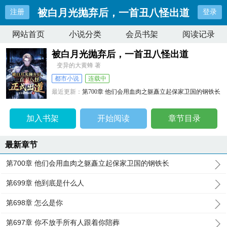
被白月光抛弃后，一首丑八怪出道
注册
登录
网站首页
小说分类
会员书架
阅读记录
被白月光抛弃后，一首丑八怪出道
变异的大黄蜂 著
都市小说
连载中
最近更新：
第700章 他们会用血肉之躯矗立起保家卫国的钢铁长
更新时间：
2026-06-25 19:12:23
加入书架
开始阅读
章节目录
最新章节
第700章 他们会用血肉之躯矗立起保家卫国的钢铁长
第699章 他到底是什么人
第698章 怎么是你
第697章 你不放手所有人跟着你陪葬