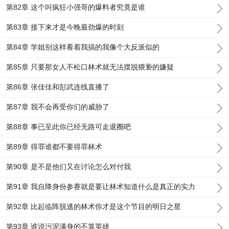
第82章 这个叫疯狂小强哥的爆料者究竟是谁
第83章 接下来才是今晚最劲爆的时刻
第84章 学姐别这样看着我搞的我像个大反派似的
第85章 只要那女人不松口林术就无法摆脱猥亵的嫌疑
第86章 张佳佳和彭武连线直播了
第87章 我不会再受你们的威胁了
第88章 事已至此你已经无路可走退圈吧
第89章 得罪谁都不要得罪林术
第90章 是不是他们又在讨论怎么对付我
第91章 我自降身份参赛就是要让林术知道什么是真正的实力
第92章 比起临阵脱逃的林术你才是这个节目的明日之星
第93章 谁说污泥满身的不算英雄