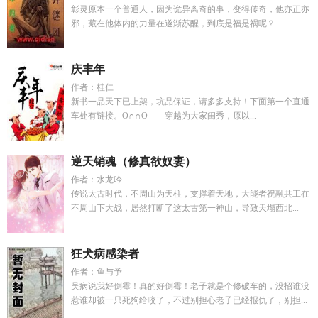
彰灵原本一个普通人，因为诡异离奇的事，变得传奇，他亦正亦
邪，藏在他体内的力量在遂渐苏醒，到底是福是祸呢？...
庆丰年
作者：桂仁
新书一品天下已上架，坑品保证，请多多支持！下面第一个直通
车处有链接。O∩∩O 穿越为大家闺秀，原以...
逆天销魂（修真欲奴妻）
作者：水龙吟
传说太古时代，不周山为天柱，支撑着天地，大能者祝融共工在
不周山下大战，居然打断了这太古第一神山，导致天塌西北...
狂犬病感染者
作者：鱼与予
吴病说我好倒霉！真的好倒霉！老子就是个修破车的，没招谁没
惹谁却被一只死狗给咬了，不过别担心老子已经报仇了，别担...