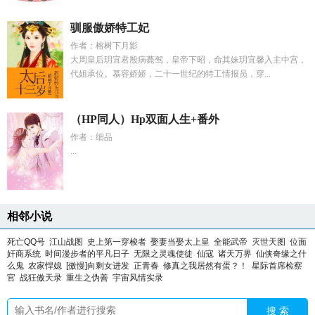
驯服傲娇特工妃
作者：榕树下月影
大周皇后玥宜君殷病薨驾，皇帝下昭，命其妹玥宜馨入主中宫，
代姐承位。慕容娇娇，二十一世纪的特工情报员，穿...
（HP同人）Hp双面人生+番外
作者：细品
...
相邻小说
死亡QQ号
江山战图
史上第一穿梭者
娶妻当娶太上皇
全能武帝
灭世天图
位面
奸商系统
时间漫步者的平凡日子
无限之灵魂使徒
仙寇
诸天万界
仙侠奇缘之什
么鬼
农家悍媳
[傲慢]向剩女进发
正青春
修真之我居然有蛋？！
星际首席检察
官
战狂傲天录
重生之伪善
宇宙风情实录
搜 索