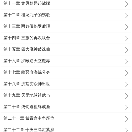
第十一章 龙凤麒麟起战端
第十二章 祖龙九子的殇歌
第十三章 两败俱伤罗睺现
第十四章 三族的再次联合
第十五章 四大魔神破诛仙
第十六章 罗睺逆天立魔界
第十七章 幽冥血海炼分身
第十八章 洪荒变众神出世
第十九章 天罡地煞镇武当
第二十章 鸿钧道祖终成圣
第二十一章 紫霄宫中争座位
第二十二章 十洲三岛汇紫府