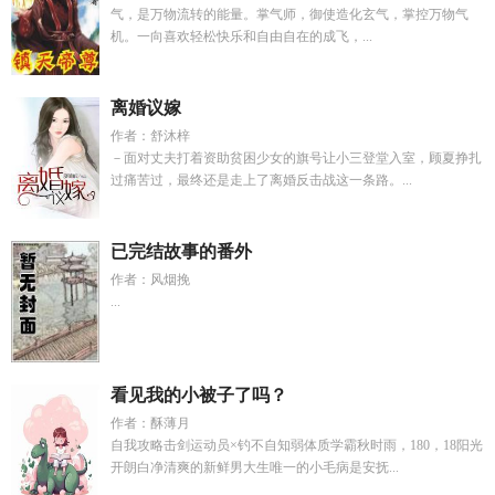
气，是万物流转的能量。掌气师，御使造化玄气，掌控万物气
机。一向喜欢轻松快乐和自由自在的成飞，...
离婚议嫁
作者：舒沐梓
－面对丈夫打着资助贫困少女的旗号让小三登堂入室，顾夏挣扎
过痛苦过，最终还是走上了离婚反击战这一条路。...
已完结故事的番外
作者：风烟挽
...
看见我的小被子了吗？
作者：酥薄月
自我攻略击剑运动员×钓不自知弱体质学霸秋时雨，180，18阳光
开朗白净清爽的新鲜男大生唯一的小毛病是安抚...