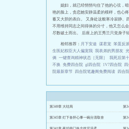
媳妇，就已经悄悄勾住了他的心弦，暗
艳的脸上，贪恋她安静温柔的模样，也心疼
蓄又大胆的表白。 又身处这般寒冷寂静、
不用维持同志之间得体的分寸，他又怎么会
尽数破土而出。 后座上的王秀兰只觉身子轻
相邻推荐：
月下安途
谋君宠
笨蛋反
生医妃权臣大人偏宠我
我表弟的男朋友
俩
一键查询精神状态［无限］
我死后第
不换
免费四合院
gl四合院
1V7四合院
四
院最新章节
四合院笔趣阁免费阅读
四合
第349章 大结局
第3
第345章 灯下各怀心事一碗分清取舍
第3
第341章 夜叩柴门执念扰尽温柔
第3