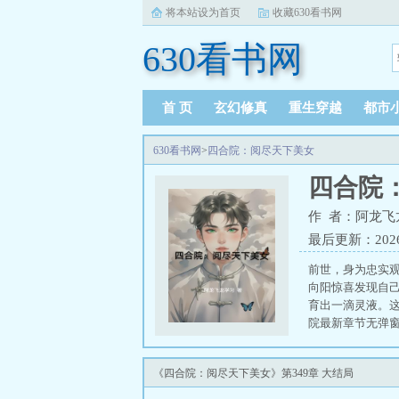
将本站设为首页
收藏630看书网
630看书网
首 页
玄幻修真
重生穿越
都市
630看书网
>
四合院：阅尽天下美女
四合院
作 者：阿龙飞
最后更新：2026-0
前世，身为忠实
向阳惊喜发现自
育出一滴灵液。这
院最新章节无弹窗
《四合院：阅尽天下美女》第349章 大结局