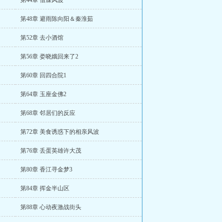
第44章 借煤风波
第48章 避雨陈向阳＆秦淮茹
第52章 去小酒馆
第56章 娄晓娥回来了2
第60章 回四合院1
第64章 玉座金佛2
第68章 邻居们的反应
第72章 美食诱惑下的相亲风波
第76章 丢蛋英雄许大茂
第80章 香江寻金梦3
第84章 挥金半山区
第88章 心动夜激战街头