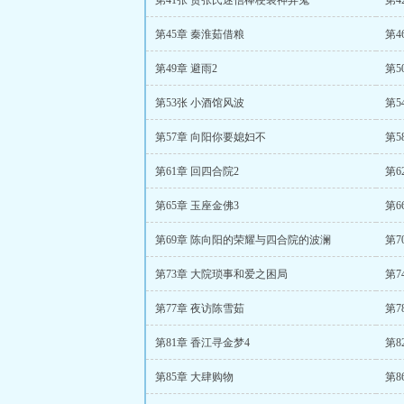
第41张 贾张氏迷信棒梗装神弄鬼
第4
第45章 秦淮茹借粮
第4
第49章 避雨2
第
第53张 小酒馆风波
第5
第57章 向阳你要媳妇不
第5
第61章 回四合院2
第
第65章 玉座金佛3
第
第69章 陈向阳的荣耀与四合院的波澜
第7
第73章 大院琐事和爱之困局
第
第77章 夜访陈雪茹
第7
第81章 香江寻金梦4
第8
第85章 大肆购物
第8