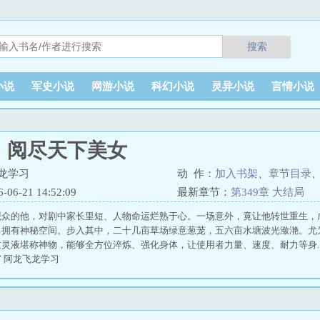
搜索
小说
军史小说
网游小说
科幻小说
灵异小说
言情小说
：阅尽天下美女
龙学习
动 作：
加入书架
、
章节目录
6-21 14:52:09
最新章节：
第349章 大结局
观众的他，对剧中家长里短、人物命运烂熟于心。一场意外，竟让他转世重生，
己拥有神秘空间。步入其中，二十几亩草场绿意葱茏，五六亩水塘波光潋滟。尤
灵液堪称神物，能够全方位淬炼、强化身体，让使用者力量、速度、耐力等身... 
 阿龙飞龙学习