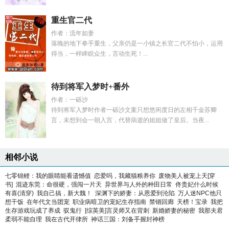
重生官二代
作者：流年如妻
落魄的地下拳手重生，父亲仍是一小镇之长官二代不怕小，运用
得当，一样睥睨众生，言动生死！...
待到将军入梦时+番外
作者：一砾沙
待到将军入梦时作者一砾沙文案只想悠闲度日的左相千金苏卿
言，未想到会一朝入宫，代替病逝的姐姐做了皇后。当夜...
相邻小说
七零锦鲤：我的眼睛能看遗憾值
恋爱吗，我藏猫粮养你
废物美人被宠上天[穿
书]
混迹东莞：命很硬，强闯一片天
异世界与人外的种田日常
佟贵妃什么时候
有喜(清穿)
我自己搞，新大魏！
深渊下的娇妻：从恩爱到沦陷
万人迷NPC他只
想干饭
在年代文当团宠
职业病暗卫的宠妃生存指南
禁锢回廊
天榜！宝录
我把
生存游戏玩成了养成
驭鬼行
[综英美]言灵师又在背刺
新婚娇妻的秘密
我那夫君
柔弱不能自理
我在古代开律所
神话三国：刘备手握封神榜