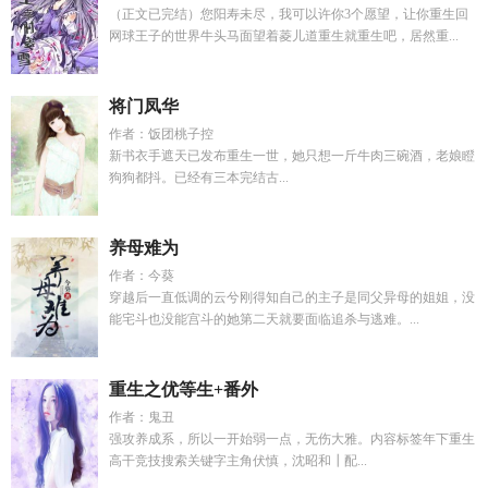
（正文已完结）您阳寿未尽，我可以许你3个愿望，让你重生回
网球王子的世界牛头马面望着菱儿道重生就重生吧，居然重...
将门凤华
作者：饭团桃子控
新书衣手遮天已发布重生一世，她只想一斤牛肉三碗酒，老娘瞪
狗狗都抖。已经有三本完结古...
养母难为
作者：今葵
穿越后一直低调的云兮刚得知自己的主子是同父异母的姐姐，没
能宅斗也没能宫斗的她第二天就要面临追杀与逃难。...
重生之优等生+番外
作者：鬼丑
强攻养成系，所以一开始弱一点，无伤大雅。内容标签年下重生
高干竞技搜索关键字主角伏慎，沈昭和┃配...