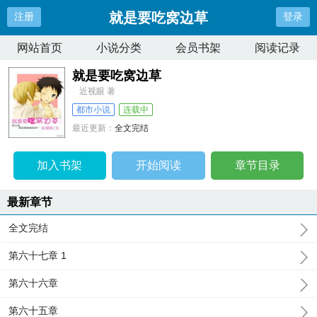
就是要吃窝边草
注册
登录
网站首页
小说分类
会员书架
阅读记录
就是要吃窝边草
近视眼 著
都市小说
连载中
最近更新：
全文完结
更新时间：
2026-06-03 07:48:22
加入书架
开始阅读
章节目录
最新章节
全文完结
第六十七章 1
第六十六章
第六十五章