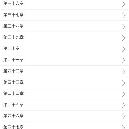
第三十六章
第三十七章
第三十八章
第三十九章
第四十章
第四十一章
第四十二章
第四十三章
第四十四章
第四十五章
第四十六章
第四十七章