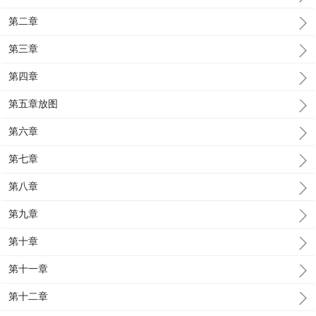
第二章
第三章
第四章
第五章放图
第六章
第七章
第八章
第九章
第十章
第十一章
第十二章