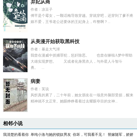
弃妃从商
作者：凉豆子
傅芊是个霉女，一颗话梅导致穿越。穿就穿吧，还穿到了爹不疼
娘不爱，王爷老公还要休的王妃身上，咋整啊？...
从美漫开始获取黑科技
作者：暴走大气球
我曾在漫威中抓捕罪犯，惩奸除恶。 也曾在哆啦A梦中帮助
大雄实现梦想。 又或者化身黑衣人，与外星人斗智斗
勇。 ...
病妻
作者：芙说
风忻真的累了，二十年前，她女朋友在一场意外脑部受损，醒来
精神就不太正常。她眼睁睁看着过去耀眼夺目的女神...
相邻小说
我清楚的看着你
单纯小洛与她的锁奴男友
你坏，可我看不见！
替嫁随军，娇娇