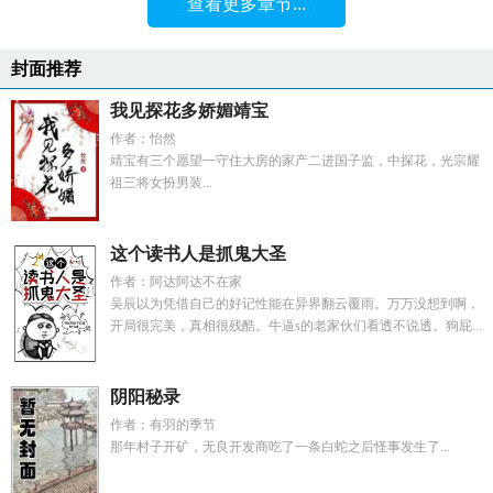
查看更多章节...
封面推荐
我见探花多娇媚靖宝
作者：怡然
靖宝有三个愿望一守住大房的家产二进国子监，中探花，光宗耀
祖三将女扮男装...
这个读书人是抓鬼大圣
作者：阿达阿达不在家
吴辰以为凭借自己的好记性能在异界翻云覆雨。万万没想到啊，
开局很完美，真相很残酷。牛逼s的老家伙们看透不说透。狗屁...
阴阳秘录
作者：有羽的季节
那年村子开矿，无良开发商吃了一条白蛇之后怪事发生了...