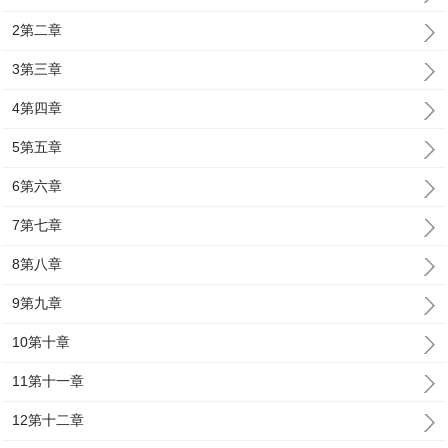
2第二章
3第三章
4第四章
5第五章
6第六章
7第七章
8第八章
9第九章
10第十章
11第十一章
12第十二章