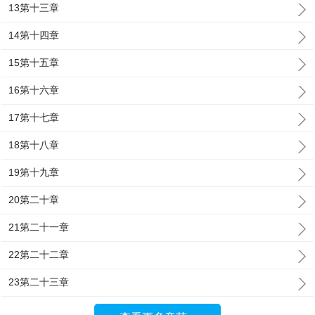
13第十三章
14第十四章
15第十五章
16第十六章
17第十七章
18第十八章
19第十九章
20第二十章
21第二十一章
22第二十二章
23第二十三章