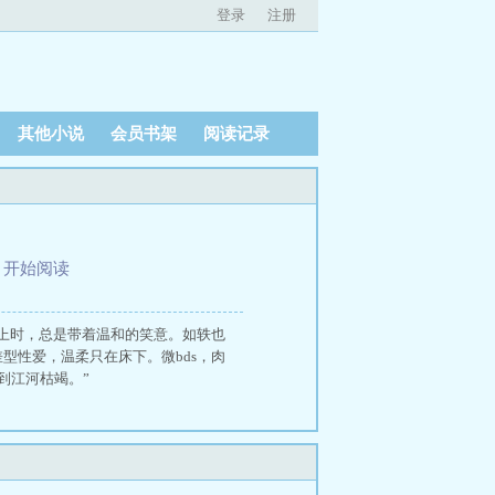
登录
注册
其他小说
会员书架
阅读记录
、
开始阅读
上时，总是带着温和的笑意。如轶也
型性爱，温柔只在床下。微bds，肉
到江河枯竭。”