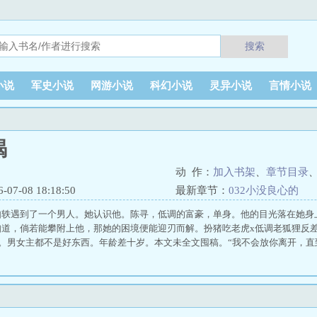
搜索
小说
军史小说
网游小说
科幻小说
灵异小说
言情小说
竭
动 作：
加入书架
、
章节目录
7-08 18:18:50
最新章节：
032小没良心的
如轶遇到了一个男人。她认识他。陈寻，低调的富豪，单身。他的目光落在她身
道，倘若能攀附上他，那她的困境便能迎刃而解。扮猪吃老虎x低调老狐狸反差
：双非。男女主都不是好东西。年龄差十岁。本文未全文囤稿。“我不会放你离开，直