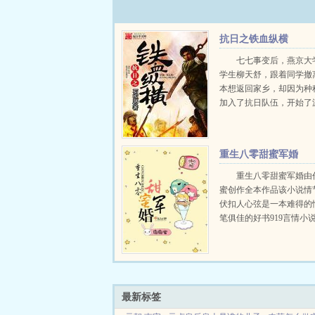
抗日之铁血纵横
七七事变后，燕京大
学生柳天舒，跟着同学撤
本想返回家乡，却因为种
加入了抗日队伍，开始了
的征战生涯。...
重生八零甜蜜军婚
重生八零甜蜜军婚由
蜜创作全本作品该小说情
伏扣人心弦是一本难得的
笔俱佳的好书919言情小
供重生八零甜蜜军婚全文
纯文字在线阅读。...
最新标签