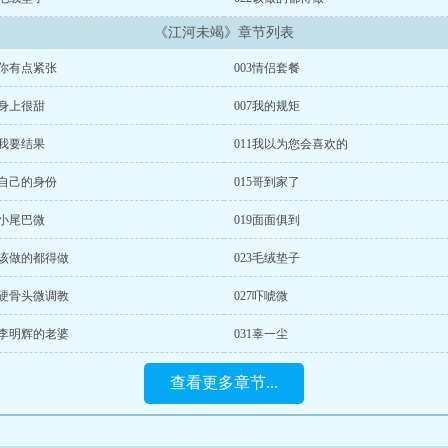
《江河未竭》章节列表
2你有点紧张
003情侣套餐
6身上很甜
007我的规矩
0我要结果
011我以为您会喜欢的
4自己的身份
015哥到家了
8小尾巴微
019面面俱到
2该做的都得做
023毛绒垫子
6硬骨头微调教
027吓唬微
0李明辉的老婆
031辜一尘
查看更多章节...