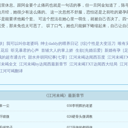
间里休息。跟阿金要个止痛药也就是一句话的事，但一旦阿金知道了，陈
的月经，她很少有这么痛的。 这一次忽然不舒服，恐怕还是之前吃的避孕
不是能要求他戴个套。 可这个想法在她心里一萌生，就被自己否决了。四
忍受，那未免也太可恶了。 叹了口气，她也只能躺下蜷缩起来，自己让自
肤]
我可以叫你老婆吗
绅士daddy的喂养日记
[综]个性是大变活刀
唯有
之花后
听见暴君的心声
首辅大人的掌上娇
生欲[先婚后爱]
新婚有孕
[
我的超市通古代
甜水井胡同纪事[七零]
江河未竭达闻西百度
江河未竭T
河未竭全文
江河未竭by达闻西最新章节
江河未竭TXT达闻西大结局
江
江河可竭翻译
《江河未竭》最新章节
1辜一尘
030李明辉的老婆
7吓唬微
026硬骨头微调教
3毛绒垫子
022该做的都得做