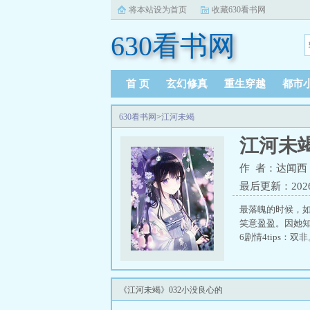
将本站设为首页
收藏630看书网
630看书网
首 页
玄幻修真
重生穿越
都市
630看书网
>
江河未竭
江河未
作 者：达闻西
最后更新：2026-0
最落魄的时候，
笑意盈盈。因她知
6剧情4tips
《江河未竭》032小没良心的