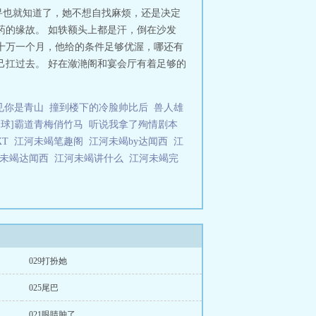
寻也就知道了，她不想自找麻烦，还是决定
药的缘故。 如轶额头上都是汗，倒在沙发
十万一个月，他给的条件足够优渥，哪还有
己扛过去。 好在潋滟阁和宴会厅有着足够的
见你是青山
撞到楼下的冷脸帅比后
兽人雄
足球]霸道青梅俏竹马
听说我拿了殉情剧本
XT
江河未竭笔趣阁
江河未竭by达闻西
江
河未竭达闻西
江河未竭讲什么
江河未竭完
029打扮她
025尾巴
021眼睛肿了