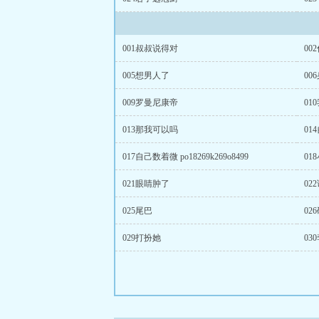
001叔叔说得对
00
005想男人了
00
009罗曼尼康帝
01
013那我可以吗
01
017自己数着微 po18269k269o8499
01
021眼睛肿了
02
025尾巴
02
029打扮她
03