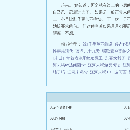
起来。 她知道，阿金就在边上的小房
自己忍一忍就过去了。 如果是一般正常来
上，心里比肚子更加不痛快。 下一次，是
她提要求的份。 但这种痛苦如果月月都要
距离，不想...
相邻推荐：
[综]千手葵不靠谱
侵占[渴
性穿越现代
蓝湖九十九天
强取豪夺高岭
[末世]
带着糊涂系统追魔王
别喜欢我了
河未竭by达闻西txt
江河未竭免费阅读
江
结了吗
江河未竭by
江河未竭TXT达闻西
032小没良心的
03
028超时微
02
024君子远庖厨
02