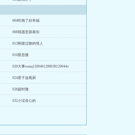
004吃饱了好幸福
008我愿意跟着你
012刚接过吻的情人
016窒息微
020大事rouщ1200461200038120044o
024君子远庖厨
028超时微
032小没良心的