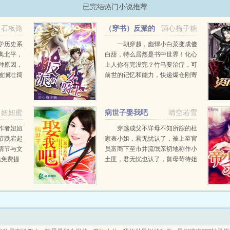
已完结热门小说推荐
石板路
（穿书）反派的
酒心梅子糖
女骑士
学历史系
一朝穿越，彪悍小白菜变成傻
离北平，
白甜，特么居然是书中世界！化心
种原因，
上人你有完没完？竹马要治疗，可
波澜壮阔
前世的记忆和能力，快递爆仓刚寄
到！要骑那黑化竹马急的，在线
等。过的读者请勿重复购买哦，入
谢大家一直以来的支持，往后也请
妞妞蜜
病世子娶我吧
晴空若雪
继续支持ω＼...
作者妞妞
穿越成父不详母不知所踪的杜
节跌宕起
家表小姐，君无忧认了，被上至官
情节与文
员富商下至市井流氓亲切地称作小
说免费提
土匪，君无忧也认了，舅母苛待姐
无弹窗的
妹嘲讽，君无忧也可以不在意，反
正姐会赚钱，可是，舅母居然想毁
她清白，逼她嫁给一个好色纨
绔？！表姐不想嫁给娘娘腔...