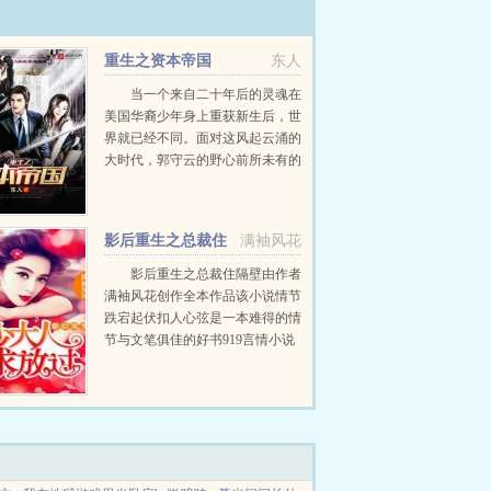
重生之资本帝国
东人
当一个来自二十年后的灵魂在
美国华裔少年身上重获新生后，世
界就已经不同。面对这风起云涌的
大时代，郭守云的野心前所未有的
迸发出来。互联网战争次贷危机欧
债危机，他抓住了所有能够为自己
创造财富的机会，二十年的苦心孤
影后重生之总裁住
满袖风花
诣，创造了二十一世纪...
隔壁
影后重生之总裁住隔壁由作者
满袖风花创作全本作品该小说情节
跌宕起伏扣人心弦是一本难得的情
节与文笔俱佳的好书919言情小说
免费提供影后重生之总裁住隔壁全
文无弹窗的纯文字在线阅读。...