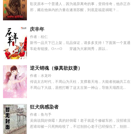
彰灵原本一个普通人，因为诡异离奇的事，变得传奇，他亦正亦
邪，藏在他体内的力量在遂渐苏醒，到底是福是祸呢？...
庆丰年
作者：桂仁
新书一品天下已上架，坑品保证，请多多支持！下面第一个直通
车处有链接。O∩∩O 穿越为大家闺秀，原以...
逆天销魂（修真欲奴妻）
作者：水龙吟
传说太古时代，不周山为天柱，支撑着天地，大能者祝融共工在
不周山下大战，居然打断了这太古第一神山，导致天塌西北...
狂犬病感染者
作者：鱼与予
吴病说我好倒霉！真的好倒霉！老子就是个修破车的，没招谁没
惹谁却被一只死狗给咬了，不过别担心老子已经报仇了，别担...