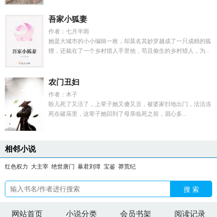
吾家小狐妻
作者：七月半雨
她是大城市的小小编辑一枚，却莫名其妙穿越成了一只成精的狐
狸，还栽在了一个乡村猎人手里他，苟且偷生的乡村猎人，为...
农门丑妇
作者：木子
盼儿死了又活了，上辈子她又傻又丑，被婆家扫地出门，活活冻
死在破庙里，这辈子她回到了母亲临死之前，眉心多...
相邻小说
红色权力
大主宰
绝世唐门
暴君刘璋
宝鉴
莽荒纪
搜 索
网站首页
小说分类
会员书架
阅读记录