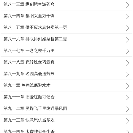
第八十三章 纵剑腾空游苍穹
第八十四章 集阳采血万千蛛
第八十五章 供不应求真好卖第一更
第八十六章 排队排到姥姥桥第二更
第八十七章 一念之差千万里
第八十八章 宛转蛛丝巧意真
第八十九章 名园高会送芳辰
第九十章 鱼翔浅底避水术
第九十一章 旧爱红颜可记否
第九十二章 灵蝶飞千里终遇暴风雨
第九十三章 快意恩仇当尽欢
第九十四章 太虚挂剑全生杀