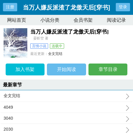
当万人嫌反派渣了龙傲天后[穿书]
注册
登录
网站首页
小说分类
会员书架
阅读记录
当万人嫌反派渣了龙傲天后[穿书]
晏昕空 著
言情小说
连载中
最近更新：
全文完结
更新时间：
2026-07-06 10:08:39
加入书架
开始阅读
章节目录
最新章节
全文完结
4049
3040
2030