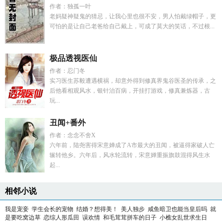
作者：独孤一叶
老妈疑神疑鬼的猜忌，让我心里也很不安，男人怕戴绿帽子，更
可怕的是让自己老爸给自己戴上，可成了莫大的笑话，不过根...
极品透视医仙
作者：忍门冬
实习医生苏毅遭遇横祸，却意外得到修真界鬼谷医圣的传承，之
后他看相观风水，银针治百病，开挂打游戏，修真兼炼器，古
玩...
丑闻+番外
作者：念念不舍X
六年前，陆尧害得宋意婵成了A市最大的丑闻，被逼得家破人亡
辗转他乡。六年后，风水轮流转，宋意婵重振旗鼓混得风生水
起...
相邻小说
我是宠妾
学生会长的宠物
结婚？想得美！
美人独步
咸鱼暗卫也能当皇后吗
就
是要吃窝边草
恋综人形瓜田
误欢情
和毛茸茸拼车的日子
小樵女乱世求生日