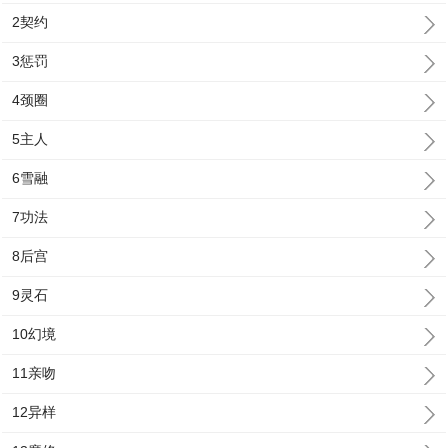
2契约
3惩罚
4颈圈
5主人
6雪融
7功法
8后宫
9灵石
10幻境
11亲吻
12异样