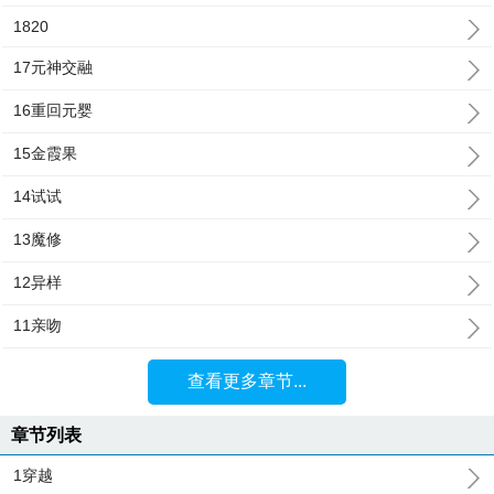
1820
17元神交融
16重回元婴
15金霞果
14试试
13魔修
12异样
11亲吻
查看更多章节...
章节列表
1穿越