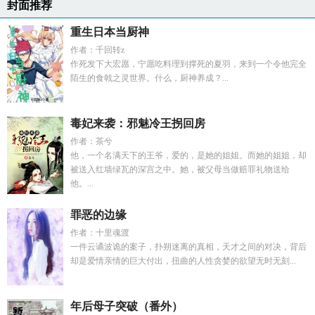
封面推荐
重生日本当厨神
作者：千回转z
作死发下大宏愿，宁愿吃料理到撑死的夏羽，来到一个令他完全
陌生的食戟之灵世界。什么，厨神养成？...
毒妃来袭：邪魅冷王拐回房
作者：茶兮
他，一个名满天下的王爷，爱的，是她的姐姐。而她的姐姐，却
被送入红墙绿瓦的深宫之中。她，被父母当做赔罪礼物送给
他。...
罪恶的边缘
作者：十里魂渡
一件云谲波诡的案子，扑朔迷离的真相，天才之间的对决，背后
却是爱情亲情的巨大付出，扭曲的人性贪婪的欲望无时无刻...
年后母子突破（番外）